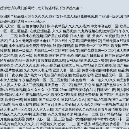
感谢您访问我们的网站，您可能还对以下资源感兴趣：
亚洲国产精品成人综合久久久久,国产女仆色成人精品免费视频,国产亚洲一级片,激情男
超碰97丝袜诱惑
www.cctdg.com
男人天堂一区
|
自拍偷拍欧美日韩
|
午夜精品久久久久久毛片
|
中文字幕在线一区
|
欧美
一区二区三区精品
|
在线亚洲精品
|
久久久精品视频
|
九九热视频在线
|
嫩草国产
|
午夜久
衣一二三区
|
加勒比在线视频
|
国产黄在线观看
|
日本人妻一区
|
天肏AV
|
91视频黄
|
伊人
品区
|
日本久久无码高潮喷水电影
|
日韩在线中文字幕
|
国产无码性爱
|
日韩免费在线观
视频
|
成全视频观看免费高清第6季
|
秋霞伦理视频
|
国产激情一区二区三区
|
欧美国产三
线观看
|
日韩一级精品
|
无码精品一区二区三区潘金莲
|
国产免费无码一区二区
|
成人四
区二区电影
|
久久一级
|
99草视频
|
国产网红主播AV国内精品
|
日韩抽插
|
国产家庭乱伦
区夜夜嗨
|
精品一级毛片
|
黄频在线免费观看
|
日韩精品欧美成人二区蜜臀
|
嫩草免费视
婷婷综合
|
久久久久久亚洲
|
91com欧美乱伦
|
欧美日韩无码精品
|
男女91视频69
|
国产精
做a爰片性视频
|
久久久91人妻无码
|
亚洲人妻一区二区
|
免费不要钱的啪啪视频
|
精品少
区
|
日日夜夜爽
|
国产熟女AV
|
最新国产精品视频
|
秋霞在线无码
|
亚洲精品无码一区二
本伊人激情
|
午夜精品福利一区二区三区蜜桃
|
日本色色网
|
一本一道久久a久久精品蜜
人人摸人人爱
|
成人三级视频
|
亚洲黄色一区二区
|
精品乱子伦
|
91精品国产色综合久久
啊v在线观看视频
|
久久久久久中文字幕
|
26uuu国产欧美综合A片
|
日韩AV午夜
|
码人妻
激情网站
|
成人午夜视频精品一区
|
欧美XXXBBB
|
91视频免费观看
|
国产四区
|
日本性爱
堂
|
欧美特一级
|
日日朝屄
|
国产精品交换
|
日韩精品久久久
|
国产精品你懂的
|
蜜乳av牢
产精选
|
深夜成人视频在线
|
国产A∨
|
亚洲天堂偷拍
|
人人操久久
|
国产手机视频在线
|
亚
品人妻无码一区久爱
|
人人射人人操
|
国产亚洲色婷婷久久99精品
|
青青草激情视频
|
国
精品久久久久久牛牛
|
亚洲蜜桃
|
99久久黄色
|
奇米网
|
亚洲av一二区
|
国产精品精品
|
一起
片免费在线观看
|
另类TS人妖一区二区三区
|
极品91尤物被啪到呻吟喷水
|
欧美不卡一
码毛片精品久久久久久
|
日本视频久久
|
熟女一二三
|
国产淫荡
|
精品在线免费观看
|
日韩