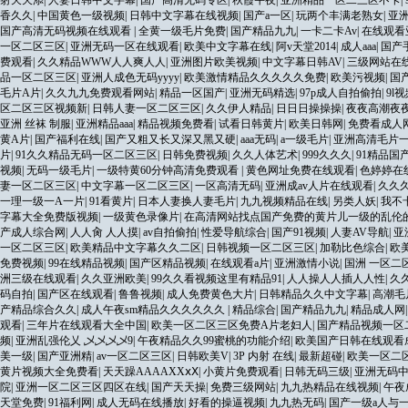
射天天添
|
人妻日韩中文字幕
|
国产高清无码专区
|
秋霞午夜
|
亚洲精品一区二三区不卡
|
香久久
|
中国黄色一级视频
|
日韩中文字幕在线视频
|
国产a一区
|
玩两个丰满老熟女
|
亚
国产高清无码视频在线观看
|
全黄一级毛片免费
|
国产精品九九
|
一卡二卡Av
|
在线观看
一区二区三区
|
亚洲无码一区在线观看
|
欧美中文字幕在线
|
阿v天堂2014
|
成人aaa
|
国产
费观看
|
久久精品WWW人人爽人人
|
亚洲图片欧美视频
|
中文字幕日韩AV
|
三级网站在
品一区二区三区
|
亚洲人成色无码yyyy
|
欧美激情精品久久久久久免费
|
欧美污视频
|
国
毛片A片
|
久久九九免费观看网站
|
精品一区国产
|
亚洲无码精选
|
97p成人自拍偷拍
|
9l
区二区三区视频新
|
日韩人妻一区二区三区
|
久久伊人精品
|
日日日操操操
|
夜夜高潮夜
亚洲 丝袜 制服
|
亚洲精品aaa
|
精品视频免费看
|
试看日韩黄片
|
欧美日韩网
|
免费看成人
黄A片
|
国产福利在线
|
国产又粗又长又深又黑又硬
|
aaa无码
|
a一级毛片
|
亚洲高清毛片
片
|
91久久精品无码一区二区三区
|
日韩免费视频
|
久久人体艺术
|
999久久久
|
91精品国
视频
|
无码一级毛片
|
一级特黄60分钟高清免费观看
|
黄色网址免费在线观看
|
色婷婷在
妻一区二区三区
|
中文字幕一区二区三区
|
一区高清无码
|
亚洲成av人片在线观看
|
久久
一理一级一A一片
|
91看黄片
|
日本人妻换人妻毛片
|
九九视频精品在线
|
另类人妖
|
我不
字幕大全免费版视频
|
一级黄色录像片
|
在高清网站找点国产免费的黄片儿一级的乱伦
产成人综合网
|
人人肏 人人摸
|
av自拍偷拍
|
性爱导航综合
|
国产91视频
|
人妻AV导航
|
亚
一区二区三区
|
欧美精品中文字幕久久二区
|
日韩视频一区二区三区
|
加勒比色综合
|
欧
免费视频
|
99在线精品视频
|
国产区精品视频
|
在线观看a片
|
亚洲激情小说
|
国洲 一区二
洲三级在线观看
|
久久亚洲欧美
|
99久久看视频这里有精品91
|
人人操人人插人人性
|
久
码自拍
|
国产区在线观看
|
鲁鲁视频
|
成人免费黄色大片
|
日韩精品久久中文字幕
|
高潮毛
产精品综合久久
|
成人午夜sm精品久久久久久久
|
精品综合
|
国产精品九九
|
精品成人网
观看
|
三年片在线观看大全中国
|
欧美一区二区三区免费A片老妇人
|
国产精品视频一区
频
|
亚洲乱强伦乂 乄乄乄乄9
|
午夜精品久久99蜜桃的功能介绍
|
欧美国产日韩在线观看
美一级
|
国产亚洲精
|
av一区二区三区
|
日韩欧美V
|
3P 内射 在线
|
最新超碰
|
欧美一区二
黄片视频大全免费看
|
天天躁AAAAXXⅹⅩ
|
小黄片免费观看
|
日韩无码三级
|
亚洲无码
院
|
亚洲一区二区三区四区在线
|
国产天天操
|
免费三级网站
|
九九热精品在线视频
|
午夜
天堂免费
|
91福利网
|
成人无码在线播放
|
好看的操逼视频
|
九九热无码
|
国产一级a人与