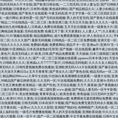
91精品国产91久久久
|
国产精品嫩草影院CCm
|
玖玖在线
|
亚洲怡红院主页
|
色婷婷一区
洲乱码无码永久不卡在线
|
国产欧美日韩在线
|
一二三四无码
|
日本人妻3p交
|
国产日韩欧
亚洲视频
|
日韩黄色片
|
日本阿v视频
|
黄色福利网站
|
国产精品精品久久
|
人妻少妇精品
|
手机在线视频
|
国产黄色片在线观看
|
午夜无码高清
|
中文字字幕一区二区三区四区五区
线
|
一级片网址
|
欧美性爱一区
|
国产无码在线视频
|
男人的天堂无码
|
国产黄色片在线观
产精品二
|
91在线精品一区二区三区
|
欧美亚洲三级
|
天天日天天搞
|
新久久久久久一级毛
视频自拍九色9l视频成人
|
日韩成人免费在线视频
|
五月天乱伦视频
|
欧美一级黄色大片
|
国
夜爽精品欧美做爰
|
无码在线免费
|
色播五月丁香
|
天天射寡妇
|
人人妻人人艹
|
久久夜夜
|
网站
|
91AV视频在线观看
|
精品视频网站
|
成片免费观看视频大全
|
伊人色综合久久久
|
手
一区二区
|
久久久久国产
|
最新无码视频
|
日韩精品一区二区三区免费视频
|
亚洲天堂一区
|
产综合久久久久久丝袜
|
免费操b视频
|
免费黄网站
|
精品不卡一区
|
亚洲aa片
|
亚洲AV无
线视频
|
91亚洲精品
|
日本高清老熟妇毛茸茸
|
国产视频一区在线观看
|
嫩草午夜少妇在线
久黄色片
|
高清无码成人片
|
欧美,日韩,国产精品免费观看
|
天天操操
|
日本三级韩国三级美
卡影院
|
亚洲一区久久久
|
国产一区二区三区视频在线观看
|
japanese日本丰满少妇
|
天堂
的
|
日韩欧美久久久
|
亚洲成a人片7777777影片
|
日韩精品无码电影
|
久久久久女人精品毛
洲无码久久
|
日韩性爱视频免费在线播放
|
亚洲欧洲无码AAA片在线观看
|
国产麻豆剧传
美天天澡天天爽日日a
|
五月天青青草
|
国产美女久久
|
国产黄色在线
|
精品无码av一区二
区
|
精品网站999www
|
久草中文在线
|
91丝袜白浆高潮潮喷在线观看
|
一级黄片在线
|
亚洲
久99精品国产麻豆婷婷洗澡
|
久久无码一区
|
91在线视频免费的
|
久久久久亚洲Av无码A
片又色又爽免费
|
欧美精品一级
|
国产性色
|
天天综合视频
|
天天干,夜夜操
|
国产黄视频在
|
三级片免费观看网址
|
韩日一级二级性爱
|
www.超碰
|
国产精品人妻无码一区牛牛影视
|
二区三区不卡
|
美女喷潮视频
|
青青草原成人
|
欧美色香蕉
|
青青超碰
|
日日无码中文国产
|
成人
|
欧美91
|
99久久黄色
|
日日躁夜夜躁狠狠躁aⅴ蜜
|
免费裸体无遮挡黄网站免费看
|
色
区在线观看视频
|
日韩无码网
|
日本高清不卡视频
|
国产精品免费无遮挡无码永久视频
|
国
中文字幕在线
|
一起草av
|
久久久久久影院
|
亚洲国产熟妇伦
|
色哟哟国产
|
无码在线一区二
成人福利在线
|
一级毛片免费播放视频
|
男人的天堂在线视频
|
亚洲欧美动漫
|
91久久久
一级A片观看
|
日本一区不卡
|
国产一区二区视频免费
|
中文字幕免费在线视频
|
日韩中文