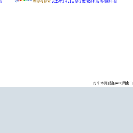
情
在搜搜搜索
2025年3月21日樂從市場冷軋板卷價格行情
打印本頁
||
關(guān)閉窗口