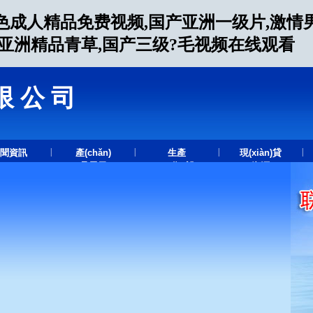
色成人精品免费视频,国产亚洲一级片,激情
人亚洲精品青草,国产三级?毛视频在线观看
限公司
.
|
|
|
|
聞資訊
產(chǎn)
生產
現(xiàn)貸
品展示
(chǎn)設
資源
(shè)備