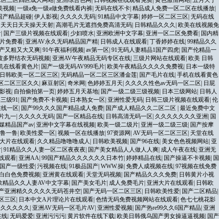
二区三区四区成人网站
|
亚洲综合色网
|
日韩视频在线观看免费
|
黄色激情网站
|
五月天丁
美视频
|
一级a免一级a做免费线看内裤
|
无码在线不卡
|
精品成人免费一区二区在线播放
|
国产精品超碰
|
伊人影视
|
久久久久无码
|
91精品中文字幕
|
婷婷一区二区三区
|
无码在线
|
天天日天天操天天射
|
高潮毛片无遮挡免费高清无码
|
日韩精品久久久
|
欧美在线视频免
看
|
国产三级片视频在线观看
|
少妇喷水
|
亚洲欧洲中文字幕
|
亚洲一区二区免费看
|
国内精
片免费看
|
亚洲AV永久无码精品国产精
|
日韩成人在线观看
|
丁香婷婷在线
|
99精品久久
产又粗又大又爽
|
91午夜福利视频
|
av第一区
|
91无码人妻精品1国产四虎
|
国产伦精品一
波多野结衣无码视频
|
亚洲AV午夜精品无码专区在线
|
三级片网站在线观看
|
欧美 日韩
机在线看黄色片
|
国产一级无码AV999毛片
|
欧美午夜精品久久久久免费视
|
日本一级特
日韩欧美一区二区三区
|
无码精品一区二区三区潘金莲
|
国产毛片在线
|
手机在线看黄色
一区二区三区久久
|
麻豆射区
|
奇米网
|
色婷婷五月天
|
久久久久性色av无码一区二区
|
日屁
影视
|
自拍偷拍第一页
|
婷婷五月天基地
|
国产一级二级三级视频
|
日本三级网站
|
日韩人
三级91
|
国产免费不卡视频
|
日本熟女一区
|
亚洲性爱无码
|
日韩三级片视频在线观看
|
伦
在线一区
|
国产99久久久国产精品成人免费
|
国产成人精品久久二区二区
|
最近免费中文
片九一
|
久久久久无码
|
国产一区精品在线
|
日韩高清无码一区
|
久久久久久久久亚洲
|
国
媒精品国产av
|
亚洲中文字幕在线视频
|
欧美一级二级片
|
亚洲一级二级三级
|
国产按摩
区鲁一鲁
|
欧美性爱一区
|
视频一区在线播放
|
97资源网
|
AV无码一区二区三区
|
天堂在线
大片在线观看
|
久久精品噜噜噜成人
|
日韩欧美视频
|
国产96在线
|
美女色色视频网站
|
亚
片
|
91精品久久人妻一区二区夜夜夜
|
国产美女精品人人做人人爽
|
成人午夜在线
|
亚洲无
线观看
|
亚洲AA
|
99国产精品久久久久久久日本竹
|
婷婷精品在线
|
国产操逼不卡视频
|
国
国产一级性爱
|
污视频在线
|
91极品国产
|
WWW.操
|
免费人成视频在线
|
97视频在线免费
白白色免费视频
|
亚洲黄在线观看
|
天堂无码视频
|
国产精品久久久免费
|
日韩黄片小视
欲精品久久人妻AV中文字幕
|
国产美女毛片
|
成人免费毛片
|
亚洲大片在线观看
|
日韩欧
产亚洲精久久久久久无码苍井空
|
国产无码一区二区三区
|
日韩欧美性爱
|
国产二区精品
|
区三区
|
日本中文A片理论片在线观看
|
色情无码免费视频网站在线观看
|
色七七桃花影
久久久久久久
|
亚洲AV无码一区毛片AV
|
亚洲性爱视频
|
国产热re99久久6国产精品
|
亚洲
在线
|
无码爱爱
|
亚洲污污污
|
黄片软件在线下载
|
欧美日韩俄乌国产男女操逼逼视频
|
国产