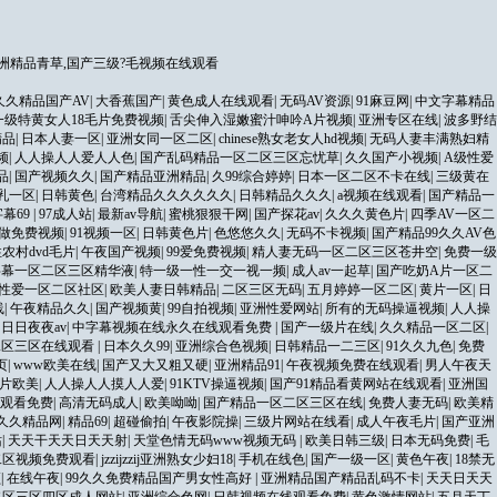
洲精品青草,国产三级?毛视频在线观看
久久精品国产AV
|
大香蕉国产
|
黄色成人在线观看
|
无码AV资源
|
91麻豆网
|
中文字幕精品
一级特黄女人18毛片免费视频
|
舌尖伸入湿嫩蜜汁呻吟A片视频
|
亚洲专区在线
|
波多野结
精品
|
日本人妻一区
|
亚洲女同一区二区
|
chinese熟女老女人hd视频
|
无码人妻丰满熟妇精
频
|
人人操人人爱人人色
|
国产乱码精品一区二区三区忘忧草
|
久久国产小视频
|
A级性爱
品
|
国产视频久久
|
国产精品亚洲精品
|
久99综合婷婷
|
日本一区二区不卡在线
|
三级黄在
乳一区
|
日韩黄色
|
台湾精品久久久久久久
|
日韩精品久久久
|
a视频在线观看
|
国产精品一
幕69
|
97成人站
|
最新av导航
|
蜜桃狠狠干网
|
国产探花av
|
久久久黄色片
|
四季AV一区二
a做免费视频
|
91视频一区
|
日韩黄色片
|
色悠悠久久
|
无码不卡视频
|
国产精品99久久AV色
农村dvd毛片
|
午夜国产视频
|
99爱免费视频
|
精人妻无码一区二区三区苍井空
|
免费一级
字幕一区二区三区精华液
|
特一级一性一交一视一频
|
成人av一起草
|
国产吃奶A片一区二
性爱一区二区社区
|
欧美人妻日韩精品
|
二区三区无码
|
五月婷婷一区二区
|
黄片一区
|
日
线
|
午夜精品久久
|
国产视频黄
|
99自拍视频
|
亚洲性爱网站
|
所有的无码操逼视频
|
人人操
|
日日夜夜av
|
中字幕视频在线永久在线观看免费
|
国产一级片在线
|
久久精品一区二区
|
二区三区在线观看
|
日本久久99
|
亚洲综合色视频
|
日韩精品一二三区
|
91久久九色
|
免费
页
|
www欧美在线
|
国产又大又粗又硬
|
亚洲精品91
|
午夜视频免费在线观看
|
男人午夜天
片欧美
|
人人操人人摸人人爱
|
91KTV操逼视频
|
国产91精品看黄网站在线观看
|
亚洲国
线观看免费
|
高清无码成人
|
欧美呦呦
|
国产精品一区二区三区在线
|
免费人妻无码
|
欧美精
久久精品网
|
精品69
|
超碰偷拍
|
午夜影院操
|
三级片网站在线看
|
成人午夜毛片
|
国产亚洲
站
|
天天干天天日天天射
|
天堂色情无码www视频无码
|
欧美日韩三级
|
日本无码免费
|
毛
二区视频免费观看
|
jzzijzzij亚洲熟女少妇18
|
手机在线色
|
国产一级一区
|
黄色午夜
|
18禁无
频
|
在线午夜
|
99久久免费精品国产男女性高好
|
亚洲精品国产精品乱码不卡
|
天天日天天