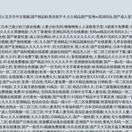
人五月天中文视频,国产精品欧美在线不卡,久久精品国产亚洲av高清综合,国产成人亚
三日本三级少妇三级在线播
|
人妻少妇无码
|
噜噜噜噜人人澡夜夜天堂
|
A级黄片免费看
|
久久久久禁播电影
|
六月丁香激情
|
亚洲乱码毛片在线播放
|
无码aⅴ精品日本无码久久
|
色色
|
国产家庭性爰
|
成人综合网站
|
伊人久久久久久久久久久久
|
亚洲AV无码久久国产
看视频
|
国产激情视频一区
|
久久国产亚洲精品
|
91精品国偷拍自产在线观看
|
九草在线视
级
|
国产亚洲精品久久久久久牛牛
|
巨大巨粗巨长 黑人长吊
|
国产在线网址
|
日本午夜精
级无码片
|
国产福利视频在线观看
|
超碰在线国产
|
精品无人区一区二区三区软件下载
|
爆
视屏
|
久久93
|
黄片免费下载
|
黄色片无码
|
69久久
|
香蕉视频黄色
|
人妻精品久久久久中文字
频
|
AV在线免费播放
|
国产精品19久久久久久不卡
|
亚洲激情在线视频
|
国产一级a毛一级
品第七页
|
亚洲综合色视频
|
国产一区无码
|
中文字幕黄色电影
|
欧美精品在线视频
|
性史性
妇一区二区三区在线播放
|
欧美一级大黄片
|
天天干天天草
|
波多野结衣一区二区
|
中文
区四区
|
在线观看小黄片
|
日本免费久久
|
操逼国产A
|
欧美性受XXXX黑人XYX性爽
|
欧美
桃
|
国产av白丝
|
亚洲一区自拍
|
无码人妻免费一级A片精品推精油
|
日韩欧美一区二区在
不卡电影
|
又大又粗又硬的视频
|
91精品一区二区
|
精品日韩久久
|
日本三级视频在线播放
免费视频
|
免费AV在线网址
|
无码高清在线观看
|
日韩中文字幕人妻在线
|
亚洲精品一区
视频在线观看
|
古代黄色一级视频
|
国产性爱片
|
91国自产精品中文字幕亚洲
|
精品第一
记
|
久久久久亚洲精品
|
色综合综合
|
精品一级A片一区二区免费视频
|
秋霞电影院午夜伦A
洲乱色熟女一区二区三区
|
日韩人妻系列
|
午夜福利国产
|
日本无码在线观看
|
97视频在
产成人无码视频一区二区三区
|
中文字幕人妻无码
|
真实乱偷全部视频
|
久久久久久人妻
|
草av
|
久久久噜噜噜
|
久久久影院
|
日韩精品久久
|
国产一级性爱
|
久久蜜桃
|
毛片免费网
区二区
|
欧美国产日韩在线
|
浪漫樱花动漫在线观看
|
亚洲国产AV自拍
|
黄色片无码
|
一区
欧美在线播放
|
国产一级淫片a视频免费观看
|
玖玖在线资源
|
国产又大又粗又猛又爽视