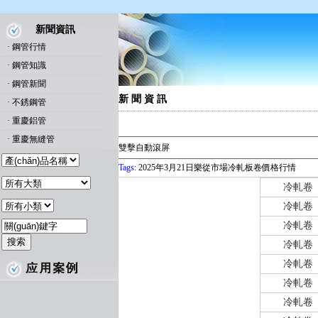
新聞資訊
·
鋼管行情
·
鋼管知識
·
鋼管新聞
新 聞 資 訊
·
不銹鋼管
·
重慶鋁管
·
重慶無縫管
雙擊自動滾屏
Tags:
2025年3月21日樂從市場冷軋板卷價格行情
冷軋卷
冷軋卷
冷軋卷
冷軋卷
冷軋卷
冷軋卷
冷軋卷