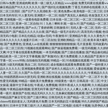
日韩Av免费
|
亚洲成肉网
|
欧美一级二级无人区精品
|
www超碰
|
免费无码黄在线观看w
麻豆精品国产91久久久久久久久
|
国产强奸乱伦视频免费
|
丁香五月婷婷在线观看
|
久久
区二区三区四区
|
国产日产久久高清欧美一区
|
黄色免费av
|
欧美电影一区二区三区
|
日
日本无码专区
|
91人妻无码
|
亚洲图片一区二区
|
拍国产真实乱人偷精品
|
色翁荡息又大
费
|
亚洲视频一区
|
一级黄色电影免费看
|
日本在线一区二区三区
|
一区二区三区精品在
区二区三区
|
亚洲一区二区自拍
|
91丨九色丨蝌蚪丰满
|
一级Av片
|
国产伦精品一区二区
情五月天
|
色婷婷色
|
国产av久
|
丁香婷婷网
|
日韩激情AV
|
无码人妻一区二区
|
无码一区
精品国产
|
国产精品久久久久久白浆
|
国产精品一级毛片在码A片
|
高清无码小视频
|
色
清无码小电影
|
日本乱伦精品
|
动漫av无码
|
午夜激情AV
|
亚洲精品午夜
|
久久久黄色片
|
日本久久久久久久做爰片日本
|
一区二区自拍
|
亚洲欧洲精品一区二区
|
欧美丰满大爆乳
啪
|
国产免费黄色
|
亚洲成人av在线观看
|
狠狠狠狠狠狠狠狠操
|
毛片直接看
|
无码做爰内
品一区二区三区四
|
污视频在线观看网站
|
国产操逼视频免费看
|
一级无码视频
|
久久婷
又爽
|
中文字幕在线观看免费视频
|
一本无码视频
|
国产三级在线播放
|
国产精品偷伦精
精品欧美一区二区中文字幕视频
|
国产刺激对白
|
黄片免费观看
|
久久精品国产亚洲AV
字幕一区
|
www99热
|
自拍偷拍无码视频
|
99精品一区
|
91色视频在线观看
|
中文字幕精品
视屏
|
A级无码视频
|
熟女二区
|
无码社区
|
成全视频在线观看免费观看
|
国产一级特黄大
品久久久久久久
|
亚洲视频免费观看
|
国产农村久久精品A片
|
人妻在线视频
|
爱操逼网
|
人妻一区二区
|
久久国产Av无码一区二区
|
91久久久久久久久久久久久
|
午夜精品久久久
站
|
特级西西西4444大胆无码
|
亚洲欧洲在线视频
|
在线欧美日韩
|
国产一区二区不卡
|
黄
性爱无码视频
|
99精品一级欧美片免费播放
|
特级黄色一级片
|
日韩高清一区二区
|
中文
女操逼
|
最新中文字幕在线
|
午夜成人免费视频
|
琪琪午夜成人久久电影网
|
久久精品超
视频
|
午夜精品福利视频
|
亚洲无码字幕
|
国产精品3
|
久久人人爽人人爽人人片亚洲
|
99
看一级片
|
最新国产在线
|
精品无码久久久久
|
北条麻妃视频在线观看
|
国产精品99在线
99精品国产麻豆宅宅
|
国产三级片网址
|
日韩无码无卡
|
国产精品一区二区三区四区在线
chinese性老妇老女人
|
无码黄色片免费
|
日本无码熟妇五十路视频
|
99久久婷婷国产精品
欧美91
|
日本中文字幕三级片
|
久久精品国产一区二区电影
|
在线不卡视频
|
玩弄孕妇人