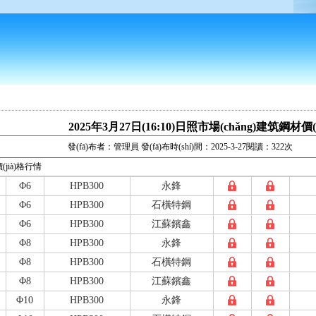
2025年3月27日(16:10)日照市場(chǎng)建筑鋼材價(
發(fā)布者：管理員 發(fā)布時(shí)間：2025-3-27閱讀：322次
(jià)格行情
Φ6
HPB300
永鋒
Φ6
HPB300
石橫特鋼
Φ6
HPB300
江蘇鑌鑫
Φ8
HPB300
永鋒
Φ8
HPB300
石橫特鋼
Φ8
HPB300
江蘇鑌鑫
Φ10
HPB300
永鋒