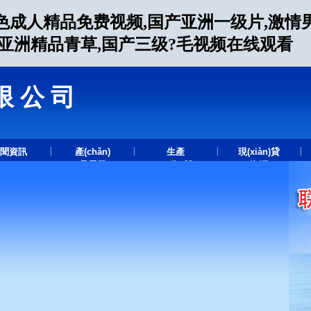
色成人精品免费视频,国产亚洲一级片,激情
人亚洲精品青草,国产三级?毛视频在线观看
限公司
.
|
|
|
|
聞資訊
產(chǎn)
生產
現(xiàn)貸
品展示
(chǎn)設
資源
(shè)備