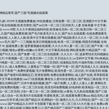
洲精品青草,国产三级?毛视频在线观看
人娇
|
2019中文视频免费播放
|
99在线播放
|
日韩免费一区二区三区
|
亚洲图片中文字幕
|
手机在线视频
|
欧美另类性
|
国产aⅴ日本一区二区三区武则天
|
人妻 丝袜美腿 中文字幕
|
站
|
www18禁
|
久久久午夜精品福利内容
|
欧美偷伦无码一区二区
|
欧美日韩一区二区三
9久久国产精品免费高潮
|
国产毛片欧美毛片久久久
|
国产永久在线观看
|
在线免费观看毛
物在线
|
人人射人人操
|
欧美中文字幕在线播放
|
国产精品欧美久久久久一区二区
|
久久精
www毛片
|
国产一二三视频
|
欧美日韩视频在线
|
欧美一区二区视频
|
韩国无码视频
|
在线
不卡
|
超碰免费人妻
|
菠萝蜜视频在线观看
|
久久久久99人妻一区二区三区
|
国产午夜一区
小视频
|
懂色av蜜臀av粉嫩av分享吧
|
中文字幕高清在线
|
网站黄免费
|
91精品国产一区
品国产91久久久
|
国产免费一区二区三区在线观看
|
久久久久一区
|
波多野结衣无码视频在
夜片
|
午夜视频一区二区
|
欧美日韩一二三区
|
天天综合久久
|
av无码中文字幕
|
99re热精品
利电影一区二区三区
|
熟女乱一区二区三区四区
|
动漫精品无码
|
91福利导航
|
日韩无码人
区久久
|
成人免费网址
|
人妻熟女777视频一区
|
国产午夜一区
|
国产高清成人久久
|
操逼無
天天干夜夜艹
|
免费性爱视频
|
毛片免费网站
|
欧美性爱一区二区社区
|
AV在线无码
|
制服
频
|
国产做受69高潮精品王
|
亚洲资源网
|
免费在线看黄网站
|
成人国产在线
|
草草影院第
中文字幕在线播放
|
star272在线视频
|
搡老女人老91妇女老熟女
|
国产精品三级在线
|
中文
庭乱伦网站国产
|
日本午夜福利视频
|
国产一级片免费
|
人人爱人人摸人人要
|
黄网站无
过程免费的视频
|
一区二区三区在线
|
高清无码免费视频
|
好色婷婷
|
欧美精品一区二区久
品一区二区无码
|
少妇一夜三次一区二区
|
国模在线
|
av黄色
|
九九热在线视频
|
国产三级
区
|
成人综合一区
|
欧美H片在线观看
|
性爱欧美第二区
|
线观看免费完整aaa
|
精品无码人妻
apanese日本丰满少妇
|
国产精品18
|
亚洲熟妇一区
|
激情久久久
|
久久99综合
|
国产一区二区
www
|
国产69精品久久99不卡无限看下载
|
欧美一区二区三区AA大片漫
|
永久免费av网
线看
|
久久精品超碰
|
91网站免费入口
|
国产精品国产三级国产专播I12
|
囯产精品久久久久
|