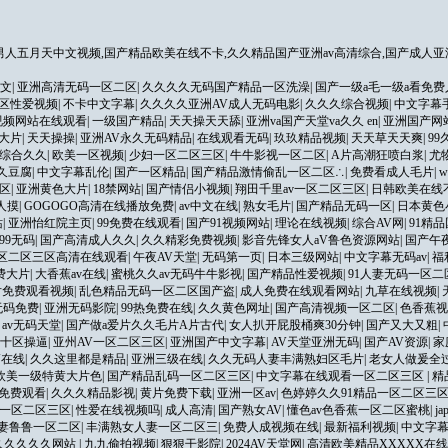
人五月天中文视频,国产精品欧美在线不卡,久久精品国产亚洲av高清综合,国产成人亚
文
|
亚洲高清无码一区二区
|
久久久久无码国产精品一区洗澡
|
国产一级a毛一级a看免费
区性爱视频
|
不卡中文字幕
|
久久久久亚洲AV成人无码电影
|
久久久综合视频
|
中文字幕
视频网站在线观看
|
一级国产精品
|
天天操天天舔
|
亚洲va国产天堂va久久 en
|
亚洲国产网
大片
|
天天操操
|
亚洲AV永久无码精品
|
在线观看无码
|
玖玖精品视频
|
天天草天天爽
|
9
综合久久
|
欧美一区视频
|
少妇一区二区三区
|
牛牛影视一区二区
|
A片高潮狂喷白浆
|
尤
久豆腐
|
中文字幕乱伦
|
国产一区精品
|
国产精品激情偷乱一区二区∴
|
免费看成人毛片
|
区
|
亚洲黄色大片
|
18禁网站
|
国产情侣小视频
|
翔田千里av一区二区三区
|
日韩欧美在线
人摸
|
GOGOGO高清在线播放免费
|
av中文在线
|
熟女毛片
|
国产精品无码一区
|
日本黄色
站
|
亚洲怡红院主页
|
99免费在线观看
|
国产91视频网站
|
理论在线视频
|
综合AV网
|
91精
99无码
|
国产高清成人久久
|
久久精彩免费视频
|
影音先锋女人aV鲁色资源网站
|
国产午
区二区三区高清在线观看
|
午夜AV天堂
|
无码第一页
|
日本三级网站
|
中文字幕无码av
|
福
费大片
|
大香蕉av在线
|
蜜桃久久av无码牛牛影视
|
国产精品性爱视频
|
91人妻无码一区二
片免费观看视频
|
乱色精品无码一区二区国产盗
|
成人免费在线观看网站
|
九草在线视频
|
无码免费
|
亚洲无码影院
|
99热免费在线
|
久久黄色网址
|
国产高清视频一区二区
|
色香蕉视
|
av无码天堂
|
国产做a爱片久久毛片A片古代
|
女人扒开屁股桶爽30分钟
|
国产又大又粗
|
十区操逼
|
亚州AV一区二区三区
|
亚洲国产中文字幕
|
AV天堂亚洲无码
|
国产AV资源
|
家
V在线
|
久久这里都是精品
|
亚洲三级在线
|
久久无码人妻丰满熟妇区毛片
|
老女人做爰全
欧美一级特黄大片色
|
国产精品乱码一区二区三区
|
中文字幕在线观看一区二区三区
|
精
线免费观看
|
久久久精品影视
|
黄片免费下载
|
亚洲一区av
|
色婷婷久久91精品一区二区三
妻一区二区三区
|
性爱在线视频吗
|
成人高清
|
国产熟女AV
|
懂色av色香蕉一区二区蜜桃
|
j
妻鲁鲁一区二区
|
丰满熟女人妻一区二区三
|
免费人成视频在线
|
最新福利视频
|
中文字幕
久久久久久网站
|
九九偷拍视频
|
狠狠干影院
|
2024AV天堂网
|
高清欧美精品XXXXX在