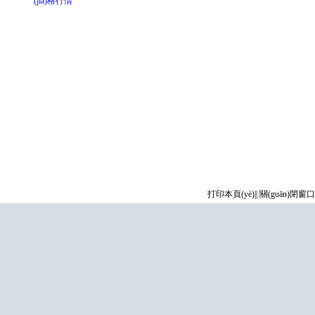
(jià)格行情
打印本頁(yè)
||
關(guān)閉窗口