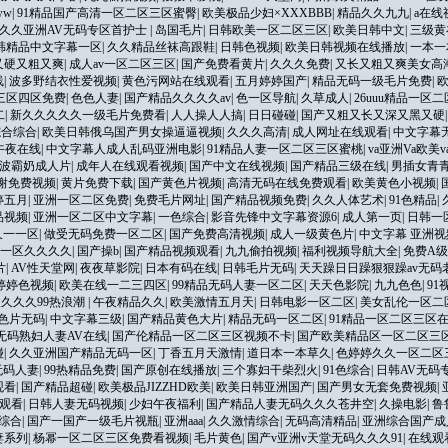
ww
|
91精品国产高清一区二区三区蜜臀
|
欧美极品少妇×XXXBBB
|
精品久久九九
|
a在线
久久亚洲AV无码专区首护士
|
岛国毛片
|
日韩欧美一区二区三区
|
欧美日韩中文
|
三级黄
韩精品中文字幕一区
|
久久精品丝袜高跟鞋
|
日韩色视频
|
欧美日韩视频在线播放
|
一本一
又硬又粗又爽
|
成人av一区二区三区
|
国产免费看黄片
|
久久久免费
|
又长又粗又爽美女高
线
|
波多野结衣性爱视频
|
黄色污网站在线观看
|
五月婷婷国产
|
精品无码一级毛片免费
|
三区四区免费
|
色色人妻
|
国产精品久久久久av
|
色一区导航
|
久草成人
|
26uuu精品一区
二
|
新久久久久久一级毛片免费看
|
人人操人人搞
|
日日碰碰
|
国产又粗又长又深又黑又硬
综合综合
|
欧美日韩俄乌国产男女操逼逼视频
|
久久久高清
|
成人网址在线观看
|
中文字幕
午夜在线
|
中文字幕人成人乱码亚洲电影
|
91精品人妻一区二区三区蜜桃
|
va亚洲Va欧美
波霸奶成人片
|
成年人在线观看视频
|
国产中文在线视频
|
国产精品三级在线
|
男插女青
谢免费视频
|
黄片免费下载
|
国产黄色片视频
|
高清无码在线免费观看
|
欧美黄色小视频
|
婷五月
|
亚洲一区二区免费
|
免费毛片网址
|
国产精品视频免费
|
久久人体艺术
|
91色精品
|
品视频
|
亚洲一区二区中文字幕
|
一色综合
|
影音先锋中文字幕资源6
|
成人第一页
|
日韩一
久一一区
|
做受无码免费一区二区
|
国产免费高清视频
|
成人一级黄色片
|
中文字幕 亚洲视
一区久久久久
|
国产操b
|
国产精品视频观看
|
九九偷拍视频
|
福利视频导航大全
|
免费A
片
|
AV性天堂网
|
夜夜草影院
|
日本有码在线
|
日韩毛片无码
|
天天躁日日躁狠狠躁av无码
婷婷色视频
|
欧美在线一二三四区
|
99精品无码人妻一区二区
|
天天色影院
|
九九色色
|
91
久久久99热浪潮
|
午夜精品久久
|
欧美激情五月天
|
日韩电影一区二区
|
美女乱伦一区二
色片无码
|
中文字幕三级
|
国产精品黄色大片
|
精品无码一区二区
|
91精品一区二区三区
无码熟妇人妻AV在线
|
国产伦精品一区二区三区视频不卡
|
国产欧美精品区一区二区三
碰
|
久久亚洲国产精品无码一区
|
丁香五月天激情
|
道日本一本草久
|
色婷婷久久一区二区
无码人妻
|
99热精品免费
|
国产原创在线播放
|
三个寡妇干柴烈火
|
91色综合
|
日韩AV无码
观看
|
国产精品超碰
|
欧美极品JIZZHD欧美
|
欧美日韩亚洲国产
|
国产男女无套免费视频
|
观看
|
日韩人妻无码视频
|
少妇午夜福利
|
国产精品人妻无码久久久苍井空
|
久操电影
|
鲁
综合
|
国产一国产一级毛片视瓶
|
亚洲aaa
|
久久激情综合
|
无码高清精品
|
亚洲综合国产成
妻系列
|
杨幂一区二区三区免费看视频
|
毛片黄色
|
国产v亚洲v天堂无码久久久91
|
在线观