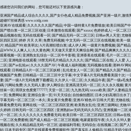
感谢您访问我们的网站，您可能还对以下资源感兴趣：
亚洲国产精品成人综合久久久久,国产女仆色成人精品免费视频,国产亚洲一级片,激情男
超碰97丝袜诱惑
www.cctdg.com
亚洲AV在线观看
|
久久久久久久国产精品
|
中国一级特黄A片免费墙放
|
欧美日韩国产中
国产喷白浆一区二区三区动漫
|
日本激情在线观看
|
国产xxxxx
|
色婷婷成人
|
一区二区三
极品视频在线
|
无码在线观看一区
|
国产精品无码一区二区三区
|
日韩av男人天堂
|
尤物
区四区五区
|
婷婷 月天 久草
|
免费无码视频
|
中文无码一区二区三区在线视频
|
欧美一级
片
|
精品国产99
|
欧美草比
|
A片高潮狂喷白浆
|
成人伊人网
|
一级黄片免费视频
|
国产精品
品WWW人人爽人人
|
久久黄色网
|
天天做天天爱天天爽综合网
|
国产精品爽爽久久久久
观看视频一区
|
亚洲熟女乱综合一区二区牛牛影视
|
亚洲香蕉在线观看
|
毛片一区二区三
二区
|
亚洲电影在线观看
|
18禁无码毛片精品久久久久久
|
国产精品二区在线
|
人人爱 人
二区
|
国产av乱轮av
|
久久久久国产AV
|
午夜成人福利视频
|
无码视频在线看
|
那种AV网
线观看
|
日韩精品A片一区二区三区妖精
|
乱伦老女人一区二区
|
国产精品久久国产精品
视频国产免费
|
日韩精品一区二区三区中文字幕
|
中文字幕A片无码免费看美国十次
|
一
妻
|
国产一级A片无码免费下载樱花
|
久久伊人一区二区
|
久久精品午夜
|
国产一级a毛免
碼
|
污网站免费
|
久久无码人妻
|
伊人网综合
|
亚洲高清无码一区二区
|
久久永久视频
|
黄
丝袜一区
|
琪琪女色窝窝777777
|
天堂一区二区
|
九九热无码
|
xxxxx欧美
|
国产人妻精品
一页
|
免费网站黄
|
亚洲综合第一页
|
91天天综合
|
自拍偷拍图区
|
日本少妇高潮日出水了
字幕无码一区二区三区一本久
|
美女黄片免费看
|
亚洲AV精色AV日韩大尺度
|
尤物在线
|
限看免费无码
|
黄网在线
|
一区二区三区四区亚洲
|
欧美熟女乱伦
|
亚洲三级网站
|
尤物A
久婷婷
|
日韩无码一区二区三区四区
|
亚洲熟妇av无码无码久久凹凸
|
亚洲视频一二区
|
片一区二区
|
久久久久久久久免费看无码
|
欧美日韩一区二区三区四区五区
|
日韩av在
一区二区免费蜜桃
|
国产成人精品一区二区三区视频
|
电家庭影院午夜
|
久久久久99人
视频在线
|
久久精品精品无码一区三区
|
超碰福利导航
|
无码综合
|
在线视频二区
|
国产人
站
|
日本无码专区
|
国产在线观看免费视频软件
|
国产真实乱人偷精品
|
91精品无码少妇