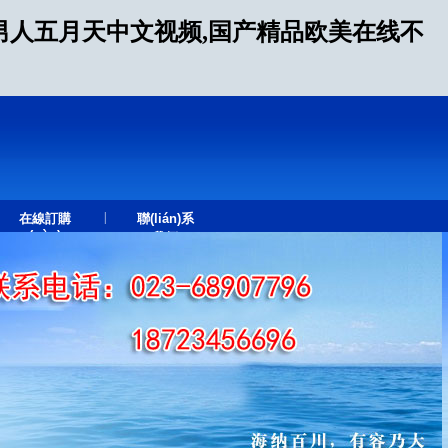
男人五月天中文视频,国产精品欧美在线不
|
在線訂購
聯(lián)系
(gòu)
我們