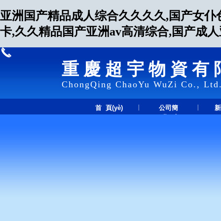
亚洲国产精品成人综合久久久久,国产女仆
卡,久久精品国产亚洲av高清综合,国产成
重慶超宇物資有
ChongQing ChaoYu WuZi Co., Ltd
|
|
首 頁(yè)
公司簡
新
(jiǎn)介