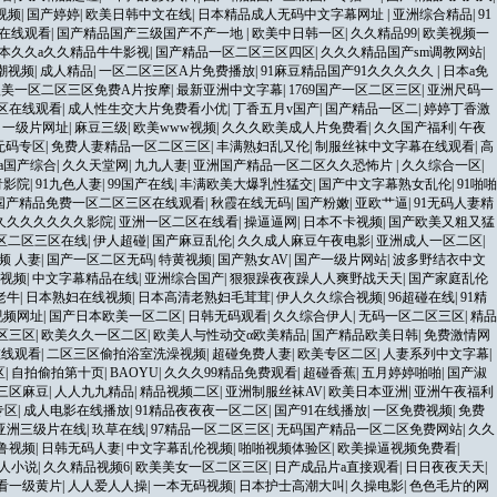
视频
|
国产婷婷
|
欧美日韩中文在线
|
日本精品成人无码中文字幕网址
|
亚洲综合精品
|
91
在线观看
|
国产精品国产三级国产不产一地
|
欧美中日韩一区
|
久久精品99
|
欧美视频一
本久久a久久精品牛牛影视
|
国产精品一区二区三区四区
|
久久久精品国产sm调教网站
|
潮视频
|
成人精品
|
一区二区三区A片免费播放
|
91麻豆精品国产91久久久久久
|
日本a免
欧美一区二区三区免费A片按摩
|
最新亚洲中文字幕
|
1769国产一区二区三区
|
亚洲尺码一
二区在线观看
|
成人性生交大片免费看小优
|
丁香五月v国产
|
国产精品一区二
|
婷婷丁香激
|
一级片网址
|
麻豆三级
|
欧美www视频
|
久久久欧美成人片免费看
|
久久国产福利
|
午夜
无码专区
|
免费人妻精品一区二区三区
|
丰满熟妇乱又伦
|
制服丝袜中文字幕在线观看
|
高
va国产综合
|
久久天堂网
|
九九人妻
|
亚洲国产精品一区二区久久恐怖片
|
久久综合一区
|
青影院
|
91九色人妻
|
99国产在线
|
丰满欧美大爆乳性猛交
|
国产中文字幕熟女乱伦
|
91啪啪
国产精品免费一区二区三区在线观看
|
秋霞在线无码
|
国产粉嫩
|
亚欧艹逼
|
91无码人妻精
久久久久久久久影院
|
亚洲一区二区在线看
|
操逼逼网
|
日本不卡视频
|
国产欧美又粗又猛
区二区三区在线
|
伊人超碰
|
国产麻豆乱伦
|
久久成人麻豆午夜电影
|
亚洲成人一区二区
|
频 人妻
|
国产一区二区无码
|
特黄视频
|
国产熟女AV
|
国产一级片网站
|
波多野结衣中文
级视频
|
中文字幕精品在线
|
亚洲综合国产
|
狠狠躁夜夜躁人人爽野战天天
|
国产家庭乱伦
老牛
|
日本熟妇在线视频
|
日本高清老熟妇毛茸茸
|
伊人久久综合视频
|
96超碰在线
|
91精
视频网址
|
国产日本欧美一区二区
|
日韩无码观看
|
久久综合伊人
|
无码一区二区三区
|
精品
区三区
|
欧美久久一区二区
|
欧美人与性动交α欧美精品
|
国产精品欧美日韩
|
免费激情网
在线观看
|
二区三区偷拍浴室洗澡视频
|
超碰免费人妻
|
欧美专区二区
|
人妻系列中文字幕
|
区
|
自拍偷拍第十页
|
BAOYU
|
久久久99精品免费观看
|
超碰香蕉
|
五月婷婷啪啪
|
国产淑
三区麻豆
|
人人九九精品
|
精品视频二区
|
亚洲制服丝袜AV
|
欧美日本亚洲
|
亚洲午夜福利
专区
|
成人电影在线播放
|
91精品夜夜夜一区二区
|
国产91在线播放
|
一区免费视频
|
免费
亚洲三级片在线
|
玖草在线
|
97精品一区二区三区
|
无码国产精品一区二区免费网站
|
久久
鲁视频
|
日韩无码人妻
|
中文字幕乱伦视频
|
啪啪视频体验区
|
欧美操逼视频免费看
|
人小说
|
久久精品视频6
|
欧美美女一区二区三区
|
日产成品片a直接观看
|
日日夜夜天天
|
看一级黄片
|
人人爱人人操
|
一本无码视频
|
日本护士高潮大叫
|
久操电影
|
色色毛片的网