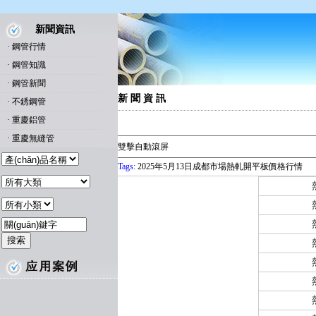
新聞資訊
·
鋼管行情
·
鋼管知識
·
鋼管新聞
新 聞 資 訊
·
不銹鋼管
·
重慶鋁管
·
重慶無縫管
雙擊自動滾屏
Tags:
2025年5月13日成都市場熱軋開平板價格行情