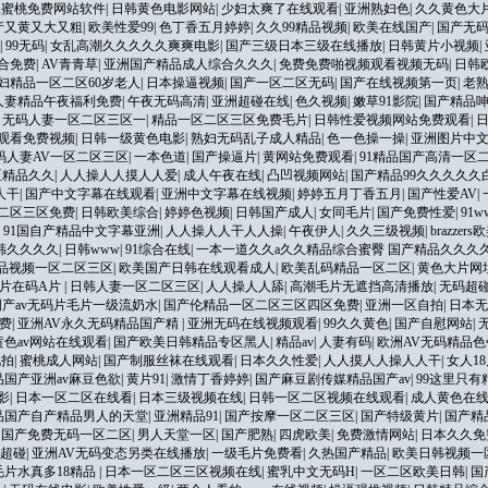
水蜜桃免费网站软件
|
日韩黄色电影网站
|
少妇太爽了在线观看
|
亚洲熟妇色
|
久久黄色大
产又黄又大又粗
|
欧美性爱99
|
色丁香五月婷婷
|
久久99精品视频
|
欧美在线国产
|
国产无
|
99无码
|
女乱高潮久久久久久爽爽电影
|
国产三级日本三级在线播放
|
日韩黄片小视频
|
合免费
|
AV青青草
|
亚洲国产精品成人综合久久久
|
免费免费啪视频观看视频无码
|
日韩
妇精品一区二区60岁老人
|
日本操逼视频
|
国产一区二区无码
|
国产在线视频第一页
|
老
人妻精品午夜福利免费
|
午夜无码高清
|
亚洲超碰在线
|
色久视频
|
嫩草91影院
|
国产精品
|
无码人妻一区二区三区一
|
精品一区二区三区免费毛片
|
日韩性爱视频网站免费观看
|
观看免费视频
|
日韩一级黄色电影
|
熟妇无码乱子成人精品
|
色一色操一操
|
亚洲图片中
码人妻AV一区二区三区
|
一本色道
|
国产操逼片
|
黄网站免费观看
|
91精品国产高清一区
区精品久久
|
人人操人人摸人人爱
|
成人午夜在线
|
凸凹视频网站
|
国产精品99久久久久久
人干
|
国产中文字幕在线观看
|
亚洲中文字幕在线视频
|
婷婷五月丁香五月
|
国产性爱AV
|
二区三区免费
|
日韩欧美综合
|
婷婷色视频
|
日韩国产成人
|
女同毛片
|
国产免费性爱
|
91w
|
91国自产精品中文字幕亚洲
|
人人操人人干人人操
|
午夜伊人
|
久久三级视频
|
brazzers
韩久久久久
|
日韩www
|
91综合在线
|
一本一道久久a久久精品综合蜜臀 国产精品久久久
品视频一区二区三区
|
欧美国产日韩在线观看成人
|
欧美乱码精品一区二区
|
黄色大片网
片在码A片
|
日韩人妻一区二区三区
|
人人操人人舔
|
高潮毛片无遮挡高清播放
|
无码超
国产av无码片毛片一级流奶水
|
国产伦精品一区二区三区四区免费
|
亚洲一区自拍
|
日本无
免费
|
亚洲AV永久无码精品国产精
|
亚洲无码在线视频观看
|
99久久黄色
|
国产自慰网站
|
黄色av网站在线观看
|
国产欧美日韩精品专区黑人
|
精品av
|
人妻有码
|
欧洲AV无码精品
视拍
|
蜜桃成人网站
|
国产制服丝袜在线观看
|
日本久久性爱
|
人人摸人人操人人干
|
女人1
品国产亚洲av麻豆色欲
|
黄片91
|
激情丁香婷婷
|
国产麻豆剧传媒精品国产av
|
99这里只有
影
|
日本一区二区在线看
|
日本三级视频在线
|
日韩一区二区视频在线观看
|
成人黄色在
精品国产自产精品男人的天堂
|
亚洲精品91
|
国产按摩一区二区三区
|
国产特级黄片
|
国产精
|
国产免费无码一区二区
|
男人天堂一区
|
国产肥熟
|
四虎欧美
|
免费激情网站
|
日本久久免
妻超碰
|
亚洲AV无码变态另类在线播放
|
一级毛片免费看
|
久热国产精品
|
欧美日韩视频一
毛片水真多18精品
|
日本一区二区三区视频在线
|
蜜乳中文无码H
|
一区二区欧美日韩
|
国