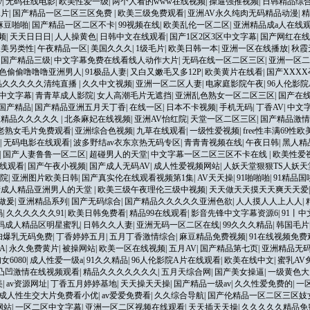
v
|
无码在线电影
|
欧美性爱一级
|
两个人看的www在线视频
|
操逼强推视频
|
日韩精品综
A片
|
国产精品一区二区三区免费
|
欧美三级免费观看
|
亚洲AV永久纯肉无码精品动漫
|
精
麻豆啪啪
|
国产精品一区二区不卡
|
99视频在线
|
欧美乱伦一区二区
|
亚洲精品成a人在线
频
|
天天日日日
|
人人操黄色
|
日韩中文在线观看
|
国产1区2区3区中文字幕
|
国产网红在线
欧美另类性
|
午夜精品一区
|
美国久久久
|
1级毛片
|
欧美日韩一本
|
亚洲一区在线播放
|
秋霞
|
国产精品三级
|
中文字幕免费在线看线人动作大片
|
无码在线一区二区三区
|
亚洲一区二
色偷偷噜噜噜亚洲男人
|
91极品人妻
|
又白又嫩毛又多12P
|
欧美黄片在线看
|
国产XXXX
品久久久久久清纯直播
|
久久中文视频
|
亚洲一区二区人妻
|
电家庭影院午夜
|
96人伦影
中文字幕
|
青青草成人影院
|
女人高潮毛片无遮挡
|
亚洲乱色熟女一区二区三区
|
国产在线
久国产精品
|
国产精品亚洲五月天丁香
|
在线一区
|
日本不卡视频
|
手机无码
|
丁香AV
|
中文
夜精品久久久久久
|
北条麻妃在线视频
|
亚洲AV怡红院
|
天堂一区二区三区
|
国产精品激情
老熟女毛片免费观看
|
亚洲综合色视频
|
九草在线观看
|
一级性爱视频
|
free性丰满69性欧
|
无码电影在线观看
|
波多野结av衣东京热无码专区
|
青青青视频在线
|
午夜日韩
|
黑人精
|
国产人妻鲁鲁一区二区
|
超碰男人的天堂
|
中文字幕一区二区三区不卡在线
|
欧美性爱
线观看
|
国产午夜小视频
|
国产成人无码AV
|
成人性爱视频网站
|
人妖天堂狠狠TS人妖天
院
|
亚洲图片欧美日韩
|
国产真实伦在线观看视频第1集
|
AV天天操
|
91啪啪啪
|
91精品
产成人精品亚洲男人的天堂
|
欧美三级午夜理伦三级中视频
|
天天做天天摸天天爽天天爱
做爰
|
亚洲精品系列
|
国产无码综合
|
国产精品久久久久久亚洲色欲
|
人人摸人人上人人
|
码
|
久久久久久久91
|
欧美日韩免费看
|
精品99在线观看
|
影音先锋中文字幕资源6
|
91丨
无码成人精品区明星蜜乳
|
日韩久久人妻
|
亚洲无码一区二区在线
|
99久久久精品
|
韩国毛片
妇爆乳无码免费
|
丁香婷婷五月
|
五月丁香激情综合
|
麻豆精品免费视频
|
91在线视频免费
A
|
永久免费黄片
|
被操网站
|
欧美一区在线视频
|
五月AV
|
国产精品第七页
|
亚洲精品无
6080
|
成人性爱一级a
|
91久久精品
|
96人伦影院A片在线观看
|
欧美在线中文
|
蜜乳AV
凸凹激情在线视频观看
|
精品久久久久久久久
|
五月天综合网
|
国产美女操逼
|
一级黄色大
美
|
av资源网址
|
丁香五月婷婷基地
|
天天操天天操
|
国产精品一级av
|
久久性爱免费的
|
一
成人性生交大片免费看小优
|
av爱爱免费看
|
久久综合导航
|
国产伦精品一区二区三区妓
网站
|
一区二区中文字幕
|
亚洲一区二区视频在线观看
|
天天插天天操
|
久久久久久精品免