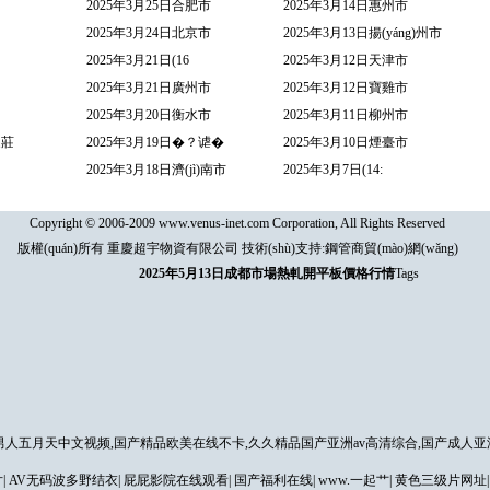
2025年3月25日合肥市
2025年3月14日惠州市
2025年3月24日北京市
2025年3月13日揚(yáng)州市
2025年3月21日(16
2025年3月12日天津市
2025年3月21日廣州市
2025年3月12日寶雞市
2025年3月20日衡水市
2025年3月11日柳州市
家莊
2025年3月19日�？谑�
2025年3月10日煙臺市
2025年3月18日濟(jì)南市
2025年3月7日(14:
Copyright © 2006-2009 www.venus-inet.com Corporation, All Rights Reserved
版權(quán)所有 重慶超宇物資有限公司 技術(shù)支持:
鋼管商貿(mào)網(wǎng)
2025年5月13日成都市場熱軋開平板價格行情
Tags
人五月天中文视频,国产精品欧美在线不卡,久久精品国产亚洲av高清综合,国产成人亚
片
|
AV无码波多野结衣
|
屁屁影院在线观看
|
国产福利在线
|
www.一起艹
|
黄色三级片网址