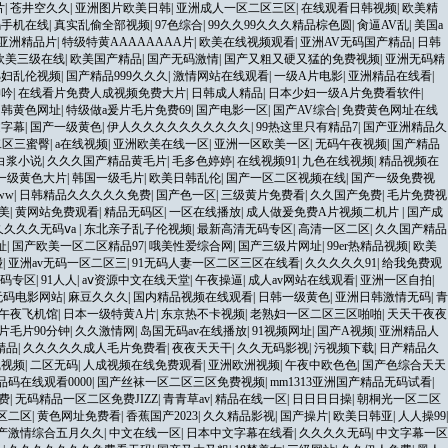
片
|
苍井空久久
|
亚洲图片欧美日韩
|
亚洲成人一区二区三区
|
在线观看日韩视频
|
欧美精
码手机在线
|
真实乱偷全部视频
|
97色综合
|
99久久99久久久精品棕色圆
|
肏逼AV乱
|
美国a
亚洲精品片
|
特级特黄AAAAAAAA片
|
欧美在线视频观看
|
亚洲AV无码国产精品
|
日韩
欧美三级在线
|
欧美国产精品
|
国产无码激情
|
国产又粗又硬又猛的免费视频
|
亚洲无码精
熟妇乱伦视频
|
国产精品999久久久
|
激情网站在线观看
|
一级A片电影
|
亚洲精品在线看
|
呻吟
|
在线看片免费人成视频免费大片
|
日韩成人精品
|
日本少妇一级A片免费看软件
|
日韩黄色网址
|
特级做a爰片毛片免费69
|
国产电影一区
|
国产AV综合
|
免费黄色网址在线
文字幕
|
国产一级黄色
|
伊人久久久久久久久久久久
|
99热这里只有精品7
|
国产亚洲精品久
二区三蜜臀
|
a在线视频
|
亚洲欧美在线一区
|
亚洲一区欧美一区
|
无码午夜视频
|
国产精品
白浆小说
|
久久久国产精品黄毛片
|
毛多色婷婷
|
在线视频91
|
九色在线视频
|
精品视频在
一级黄色大片
|
韩国一级毛片
|
欧美日韩乱伦
|
国产一区二区视频在线
|
国产一级免费视
ww
|
日韩精品久久久久久免费
|
国产色一区
|
三级黄片免费看
|
久久国产免费
|
毛片免费视
欧美
|
黄网站免费观看
|
精品无码区
|
一区在线播放
|
成人做爰免费A片视频二机片
|
国产成
久久久久无码ⅴa
|
东北亲子乱子伦视频
|
最新高清无码专区
|
高清一区二区
|
久久国产精品
址
|
国产欧美一区二区精品97
|
哦美性爱综合网
|
国产三级片网址
|
99er热精品视频
|
欧美
碰
|
亚洲av无码一区二区三
|
91无码人妻一区二区三区在线看
|
久久久久久91
|
给我免费观
码专区
|
91人人
|
аⅴ资源中文在线天堂
|
午夜操逼
|
成人av网站在线观看
|
亚洲一区自拍
|
无码电影网站
|
麻豆久久久
|
国内精品视频在线观看
|
日韩一级黄色
|
亚洲日韩激情无码
|
青
色午夜飞机馆
|
日本一级特黄A片
|
东京热不卡视频
|
老熟妇一区二区三区啪啪
|
天天干夜夜
8片毛片90分钟
|
久久激情网
|
岛国无码av在线播放
|
91视频网址
|
国产A视频
|
亚洲精品人
精品
|
久久久久久成人毛片免费看
|
夜夜天天干
|
久久无码影视
|
污视频下载
|
日产精品久
线视频
|
二区无码
|
人成视频在线免费观看
|
亚洲欧洲视频
|
午夜中欧色色
|
国产色综合天天
品码在线观看0000
|
国产丝袜一区二区三区免费视频
|
mm1313亚洲国产精品无码试看
|
费
|
无码精品一区二区免费JIZZ
|
青青草av
|
精品在线一区
|
日日日日操
|
朝桐光一区二区
区二区
|
黄色网址免费看
|
香蕉国产2023
|
久久精品影视
|
国产操片
|
欧美日韩亚
|
人人操99
|
产激情综合五月久久
|
中文在线一区
|
日本中文字幕在线看
|
久久久久无码
|
中文字幕一区