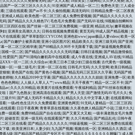
合
|
久久久久久久久免费看无码
|
国产又大又粗
|
18禁美女
|
三级网站
|
久久伊人免费
|
黑人
品国产一区二区三区久久久久久
|
91亚洲国产成人精品一区二三
|
免费色天堂
|
三人成全
观看
|
三级在线观看
|
国产av不卡
|
久久偷拍视频
|
高清无码91
|
日韩精品免费一区二区夜夜
|
亚洲成人精品
|
欧美色图一区二区三区
|
成人免费性爱视频
|
国产精品久久久久久久久
无码
|
国产精品久久久久桃色TV
|
毛色毛片免费看
|
国产无码AV在线
|
9l视频自拍蝌蚪9l
区三区四区在线
|
国产丝袜一区二区三区免费视频
|
一级亚洲
|
精品乱伦3p
|
嫩草视频在
孕妇
|
亚洲美女高潮久久久
|
日韩在线视频免费观看
|
黄页无码
|
99成人国产精品视频
|
女
院A片在线观看
|
国产草草影院CCYYCOM
|
亚洲色欲www
|
japan极品人妻videos
|
欧美一区
a
|
国产白嫩护士被弄高潮
|
亚洲小说区图片区
|
精品欧美久久
|
亚洲三级无码
|
国产亚洲
|
字幕一区二区三区精华液
|
国产69精品久久99不卡无限看下载
|
国产操逼视频免费观看
|
|
国模一区二区
|
国产精品久久久久久久久无码消赢
|
日韩日逼视频
|
国产精品激情偷乱
美
|
性爱国产
|
国产91清纯白嫩初高中在线观看
|
成人午夜在线
|
亚洲成人AV在线
|
91精品
品XXX一区一二区
|
久久综合av
|
欧美三日本三级少妇三级在线播
|
古代黄色一级视频
|
视频一区
|
一级二级毛片
|
亚洲一区二区在线
|
日韩毛片无码
|
久久天堂网
|
欧美日韩精品
堂狠狠
|
黄色国产在线
|
国产黄色小视频
|
国产精品无码三区五区久久字幕
|
无码国产精
国啪老师啪
|
久久精品2019中文字幕
|
国产精品久久久久久久久久妞妞
|
亚洲免费一区
|
欧美
|
色色色网站
|
人人操人人草人人艹
|
www精品
|
天天干夜夜艹
|
精品一区二区不卡
|
国产
精品av
|
久久久久99精品
|
欧美黄片在线免费观看
|
午夜福利精品
|
国产91丝袜在线播放
|
中文啦丨国产九色熟女
|
亚洲高清在线观看
|
国产男人天堂
|
国产激情无码AV毛片久久
|
免
|
三级片91
|
国产成人无码不卡精品久久久
|
精品久久久久中文字幕人妻
|
在线观看网站
观看
|
一级a性色生活片久久免费观看
|
亚洲黄色网页
|
91无码人妻精品一区二区三区四
|
码在线观看
|
日日干夜夜爽
|
青青草原在线视频
|
久久夜色撩人精品国产小说
|
三级片久久
|
免费一级观看
|
免费99精品国产自在在线
|
国产又黄又大又粗
|
一级丰满老熟女毛片免费
片
|
超碰首页
|
亚洲一级无码
|
在线观看国产黄
|
久久只有精品
|
国产精品乱伦
|
日韩午夜
区二区三区在线看
|
囯产精品久久久久久久久
|
99操逼视频
|
一区二区三区免费在线观看
|
女下载
|
欧美亚洲日本
|
人妻少妇
|
九九国产视频
|
视频在线一区
|
亚洲精品久久酒店
|
成
费看A级
|
国产精品国产精品国产专区不卡
|
国产精品久久久久久久久久网曝门
|
成人网