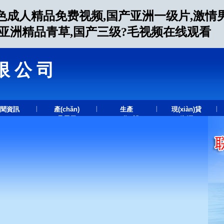
色成人精品免费视频,国产亚洲一级片,激情
人亚洲精品青草,国产三级?毛视频在线观看
限公司
.
|
|
|
|
聞資訊
產(chǎn)
生產
現(xiàn)貸
品展示
(chǎn)設
資源
(shè)備