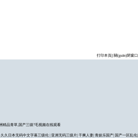
打印本頁
||
關(guān)閉窗口
洲精品青草,国产三级?毛视频在线观看
|
久久日本无码中文字幕三级伦
|
亚洲无码三级片
|
干爽人妻
|
青娱乐国产
|
国产一区乱伦
|