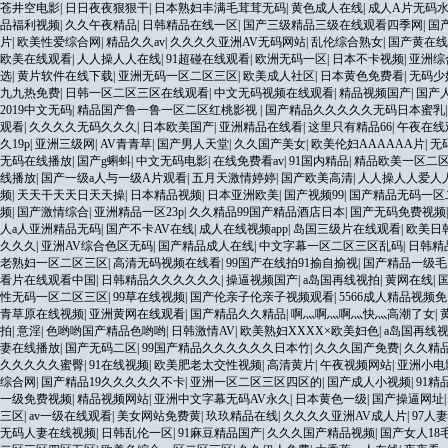
苍井空电影
|
日日夜夜狠狠干
|
日本熟妇丰满毛茸茸无码
|
黄色成人在线
|
成人A片无码
品福利视频
|
久久午夜精品
|
日韩精品在线一区
|
国产三级精品三级在线观看四季网
|
国
片
|
欧美性爱综合网
|
精品久久av
|
久久久久亚洲AV无码网站
|
乱伦综合熟女
|
国产黄在线
欧美在线观看
|
人人操人人在线
|
91超碰在线观看
|
欧洲无码一区
|
日本不卡视频
|
亚洲综
选
|
黄片软件在线下载
|
亚洲无码一区二区三区
|
欧美成人社区
|
日本黄色免费看
|
无码少
九九热免费
|
日韩一区二区三区在线观看
|
中文无码视频在线观看
|
精品视频国产
|
国产
2019中文无码
|
精品国产鲁一鲁一区二区红桃影视
|
国产精品久久久久久无码日本蜜乳
观看
|
久久久久无码久久久
|
日本欧美国产
|
亚洲精品在线看
|
这里只有精品66
|
午夜在线
久19p
|
亚洲三级网
|
AV青青草
|
国产男人天堂
|
久久国产美女
|
欧美伦妇AAAAAA片
|
无
无码在线播放
|
国产g蝌蚪
|
中文无码电影
|
在线免费看av
|
91国内精品
|
精品欧美一区二
线播放
|
国产一级a人与一级A片观看
|
五月天激情婷婷
|
国产欧美高清
|
人人操人人爱人
频
|
天天干天天日天天操
|
日本精品视频
|
日本亚洲欧美
|
国产视频99
|
国产精品无码一区
频
|
国产激情综合
|
亚洲精品一区23p
|
久久精品99国产精品酒店日本
|
国产无码免费视频
人a人亚洲精品无码
|
国产不卡AV在线
|
成人在线视频app
|
岛国三级片在线观看
|
欧美日
久久久
|
亚洲AV综合色区无码
|
国产精品成人在线
|
中文字幕一区二区三区乱码
|
日韩精
老熟妇一区二区三区
|
高清无码视频在线看
|
99国产在线拍91揄自揄视
|
国产精品一级毛
看片在线观看中国
|
日韩精品久久久久久久
|
操逼视频国产
|
a岛国再线视拍
|
黄网在线
|
性无码一区二区三区
|
99草在线视频
|
国产伦亲子伦亲子视频观看
|
5566成人精品视频
青草原在线视频
|
亚洲黄网在线观看
|
国产精品久久精品
|
啊灬啊灬啊灬快灬高潮了女
|
拍
|
意淫
|
色哟哟国产精品色哟哟
|
日韩激情AV
|
欧美熟妇XXXX×欧美妇色
|
a岛国再线
妻在线播放
|
国产无码二区
|
99国产精品久久久久久久日本竹
|
久久久国产免费
|
久久精
久久久久久蜜臀
|
91在线视频
|
欧美肥老太交性视频
|
高清黄片
|
午夜视频网站
|
亚洲小电
综合网
|
国产精品19久久久久久不卡
|
亚洲一区二区三区四区的
|
国产成人小视频
|
91
一级免费视频
|
精品视频网站
|
亚洲中文字幕无码AV永久
|
日本黄色一级
|
国产操逼网址
三区
|
av一级在线观看
|
美女网站免费黄
|
玖玖精品在线
|
久久久久亚洲AV成人片
|
97人
无码人妻在线视频
|
日韩乱伦一区
|
91麻豆精品国产
|
久久久国产精品视频
|
国产女人18