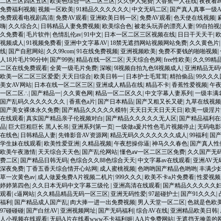
二区三区四区五区
|
欧美色综合一区二区三区
|
久久伊人免费
|
大香蕉一人在线
|
夜夜看a
免费福利视频
|
视频一区欧美
|
91精品久久久久久久
|
中文无码二区
|
国产真人真事一级
免费观看电视剧高清
|
免费AV观看
|
亚洲欧美日韩一区
|
免费AV观看
|
色天使在线视频
|
嗨
|
久久综合久
|
日韩精品人妻免费视频
|
欧美综合色
|
被老头玩弄的漂亮人妻
|
99自拍视
久免费看
|
毛片软件
|
色情乱伦av
|
91中文
|
日本一区二区三区视频在线
|
日日干天天干
|
视频成人
|
91视频免费看
|
亚洲中文字幕AV
|
18禁无遮挡网站视频网站免费
|
久久黄色片
线
|
国产自慰网站
|
久久99com
|
91在线免费视频
|
亚洲视频欧美
|
免费不要钱的啪啪视频
|
人18片毛片90分钟
|
国产99热
|
精品在线一区二区
|
天天综合色网
|
free性欧美
|
久久99精
二区在线免费观看
|
全黄一级毛片免费
|
深喉
|
9l视频自拍九色9l视频成人
|
亚洲精品无码
欧美一区二区三区爱爱
|
天天日综合
|
欧美日韩一
|
日本护士毛茸茸
|
精拍偷品
|
99久久
美女AV网站
|
日本在线一区二区三区
|
亚洲成人精品在线
|
精品不卡
|
香蕉性爱视频
|
午
一区二区∴
|
国产精品一
|
久久黄色网
|
精品一区二区久久
|
中文字幕人妻系列
|
一级丰满
国产乱码久久久久久久久
|
香蕉色a片
|
国产日本精品
|
国产又粗又长又硬
|
九草在线视频
国产美女裸体永久免费
|
国产精品久久久久久模特
|
天天日天天日天天日
|
欧美一级淫片
在线观看
|
真实国产精品亲子伦视频对白
|
国产精品久久久久久无人区
|
国产精品福利在
品
|
巨大巨粗巨长 黑人长吊
|
亚洲系列第一页
|
一级做a爰片性色毛片视频停止
|
无码电影
在线色
|
日韩精品人妻
|
先锋影音AV资源网
|
精品无码久久久久久久久成人
|
99福利
|
国
学生妹在线观看
|
欧美性爱亚洲
|
久精品视频
|
午夜想操你逼
|
神马久久春色
|
国产真人性
欧美午夜激情
|
天天综合天天色
|
国产乱伦网站
|
懂色aⅴ一区二区三区免费
|
久久国产无
费二区
|
国产精品日韩无码
|
色综合久久88色综合天天
|
中文字幕av在线观看
|
亚洲AV
深夜免费
|
丁香五香天综合情开心站网
|
成人蜜桃视频
|
色哟哟国产精品色哟哟
|
丰满少
草一次黄色av
|
成人做爰免费A片视频二机片
|
999久久久
|
欧美不卡a片免费看
|
性爱视频
婷婷第四色
|
久久日本无码中文字幕三级伦
|
亚洲高清在线观看
|
国产精品久久久久久妇女
观看
|
c逼网站
|
久久精品精品无码一区三区
|
亚洲无码性爱
|
97超碰护士
|
国产91久久久
|
福利
|
国产精品成人国产乱
|
肉大捧一进一出免费视频
|
男人天堂一区二区
|
色就是色欧
97碰碰碰
|
国产白丝AV
|
亚洲视频网址
|
国产无码福利
|
综合AV在线
|
亚洲精品欧美日韩
|
人小视频在线观看
|
无码A片在线看www不卡福利姬
|
AA片免费网站
|
无遮挡无掩盖的