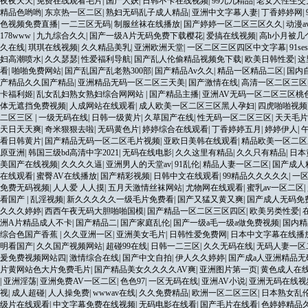
夜夜天天
|
免费在线观看毛片
|
国产人妖
|
日韩不卡在线视频
|
99九九精品
|
老女人性生交
精品色哟哟
|
东京热一区二区
|
熟妇无码乱子成人精品
|
亚洲中文字幕人妻
|
丁香婷婷网
|
色视频免费直播
|
一二三区无码
|
制服丝袜在线播放
|
国产婷婷一区二区三区久久
|
动漫a
178www
|
九九综合久久
|
国产一级A片无码免费下载樱花
|
爱搞在线视频
|
高h小月被几
久在线
|
琪琪在线视频
|
久久精品美乳
|
亚洲欧洲天堂
|
一区二区三区四区中文字幕
|
91ses
妇高潮喷水
|
久久瑟瑟
|
性爱福利导航
|
国产乱人伦偷精品视频免下载
|
欧美日韩性爱
|
这
看
|
啪啪免费网站
|
国产乱国产乱老熟300部
|
国产精品Av久久
|
精品一区精品二区
|
国内
产精品久久国产精品
|
亚洲精品无码一区二区三天美
|
国产激情在线
|
高清一区二区三区
卡福利姬
|
乱女乱妇熟女熟妇综合网网站
|
国产精品主播
|
亚洲AV无码一区二区三区桃
体无遮挡免费视频
|
人成网站在线观看
|
成人欧美一区二区三区黑人孕妇
|
四虎啪啪视频
二区三区
|
一级无码在线
|
日韩一级黄片
|
久草国产在线
|
性无码一区二区三区
|
天天毛片
天日天天爽
|
奇米狠狠去啦
|
无码黄色片
|
婷婷综合在线观看
|
丁香婷婷五月
|
婷婷伊人
|
看日韩黄片
|
国产精品无码一区二区毛片视频
|
亚欧日美韩在线观看
|
精品欧美一区二区
原亚洲
|
韩国三级bd高清中字2021
|
无码在线电影
|
久久这里有精品
|
久久只有精品
|
日本
美国产在线视频
|
久久久久逼
|
亚洲男人的天堂av
|
91乱伦
|
精品人妻一区二区
|
国产成人
在线观看
|
蜜臀AV在线播放
|
国产精彩视频
|
日韩中文在线观看
|
99精品久久久久久
|
一
免费无码视频
|
人人爱 人人摸
|
五月天激情丝袜网站
|
尤物网在线观看
|
蜜乳av一区二区
|
看国产
|
乱淫视频
|
新久久久久久一级毛片免费看
|
国产又猛又黄又爽
|
国产成人无码免
久久久婷婷
|
西西午夜无码大胆啪啪国模
|
国产精品一区二区三区四区
|
欧美另类性爱
|
洲A片精品成人不卡
|
国产精品二
|
国产家庭乱伦
|
国产一级a毛一级a做免费视频
|
国内精
综合色国产香蕉
|
久久亚洲一区
|
亚洲美女毛片
|
日韩性爱免费网
|
日本中文字幕在线播
明看国产
|
久久国产视频网站
|
超碰99在线
|
日韩一二三区
|
久久无码在线
|
无码人妻一区
爰免费视频网站四
|
激情综合在线
|
国产中文自拍
|
伊人久久婷婷
|
国产成a人亚洲精品
片黄网站色大片免费毛片
|
国产精品美女久久久久AV爽
|
亚洲图片第一页
|
黄色成人在
|
亚洲淫荡
|
亚洲免费AV一区二区
|
色色97
|
一区无码在线
|
亚洲AV小说
|
亚洲无码在线视
视
|
成人超碰
|
人人操免费
|
wwwav在线
|
久久免费精品
|
欧洲一区二区三区
|
日本熟女乱
级片在线观看
|
中文字幕免费在线视频
|
无码电影在线看
|
国产毛片在线看
|
色婷婷精品