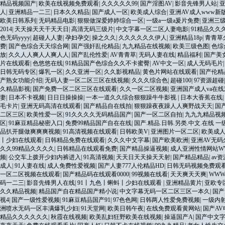
精品视频国产
|
欧美在线视频免费观看
|
久久久久久99
|
国产淫图AV
|
影音先锋男人站
|
人
|
亚洲精品一二三
|
日本久久精品
|
国产成人一区
|
欧美成人综合
|
亚洲AV成人www新
欧美日韩系列
|
无码精品电影
|
狠狠做深爱婷婷综合一区
|
一级a一级a爰片免费
|
亚洲三
2014
|
天天操天天干天天日
|
高清无码三级片
|
中文字幕一区二区人妻电影
|
91精品久久
色无码yyyy
|
超碰人人妻
|
孕妇孕交
|
操之久久
|
久久久久久久伊人
|
亚洲精品18p
|
青青草
费
|
国产色综合天天综合网
|
国产强奸乱伦精品
|
九九精品在线视频
|
欧美三级色图
|
色综
放
|
久久人人爽人人爽人人
|
国产乱伦性爱
|
AV青青草
|
无码人妻在线
|
精品福利
|
国产美
片在线观看
|
色悠悠在线
|
91精品国产色综合久久不卡蜜臀
|
AV中文一区
|
成人无码毛片
日韩无码专区
|
爆乳一区
|
久久亚洲一区
|
久久影视精品
|
黄色片网站在线观看
|
国产伦精
产熟女功能介绍
|
无码人妻一区二区三区在线视频
|
久久久综合色
|
超碰100
|
97资源超碰
久精品影视
|
国产免费一区二区三区在线观看
|
久久一区二区视频
|
亚洲国产成人va在
妻
|
日本不卡视频
|
日日日操操操
|
一本一道久久综合狠狠躁牛牛影视
|
日本大香蕉在线
|
毛卡片
|
亚洲无码高清在线观看
|
国产精品自在线拍
|
狠狠躁夜夜躁人人爽野战天天
|
国
二区三区
|
欧美性爱一区
|
91久久久久无码精品国产
|
国产一区二区自拍
|
九九九精品视
区
|
91麻豆精品秘密入口
|
免费99精品国产自在在线
|
国产.精品.日韩.另类.中文.在线 
品扒开腿做爽爽爽视频
|
91高清视频在线观看
|
日韩欧美V
|
亚洲图片一区二区
|
欧美成
丨少妇在线观看
|
日韩精品免费在线观看
|
久久久中文字幕
|
国产欧美欧洲
|
亚洲AV无码
久久99精品久久久久
|
日韩精品在线观看免费
|
国产精品操逼视频
|
成人亚洲性情网站W
频
|
公交车上拨开少妇内裤进入
|
91高清视频
|
天天日天天操天天射
|
国产精品精品
|
av
成人
|
91人妻在线
|
成人免费性爱视频
|
国产人妻777人伦精品HD
|
日韩无码视频免费观
一区二区视频在线观看
|
国产精品码在线观看0000
|
99视频在线看
|
天天爽天天爽
|
WWW
码一二三
|
影音先锋男人在线
|
91丨九色丨蝌蚪丨少妇在线观看
|
亚洲精品黄片
|
亚欧专
久久精品视频
|
精品国产自在精品国产精小说
|
中文字幕无码一区二区三区一本久
|
国产
视4
|
国产一级性爱视频
|
91麻豆精品国产91
|
97色色网
|
日韩两人性爱免费视频
|
一级内
洲喷水无码一区丰满爆乳少妇
|
91天堂网
|
欧美日韩午夜
|
在线免费观看黄网站
|
国产AV
精品久久久久久久
|
秋霞在线视频
|
欧美乱妇狂野欧美在线视频
|
操逼国产A
|
国产中文