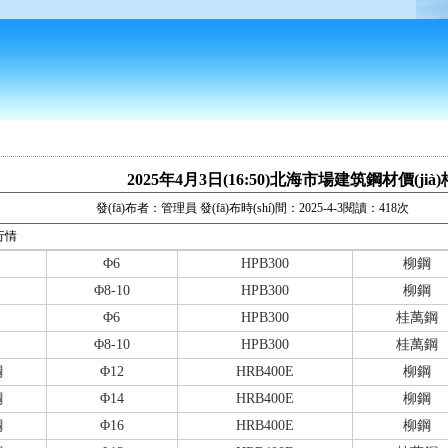
2025年4月3日(16:50)北海市場建筑鋼材價(jià
發(fā)布者：管理員 發(fā)布時(shí)間：2025-4-3閱讀：418次
格行情
Φ6
HPB300
柳鋼
Φ8-10
HPB300
柳鋼
Φ6
HPB300
桂萬鋼
Φ8-10
HPB300
桂萬鋼
鋼
Φ12
HRB400E
柳鋼
鋼
Φ14
HRB400E
柳鋼
鋼
Φ16
HRB400E
柳鋼