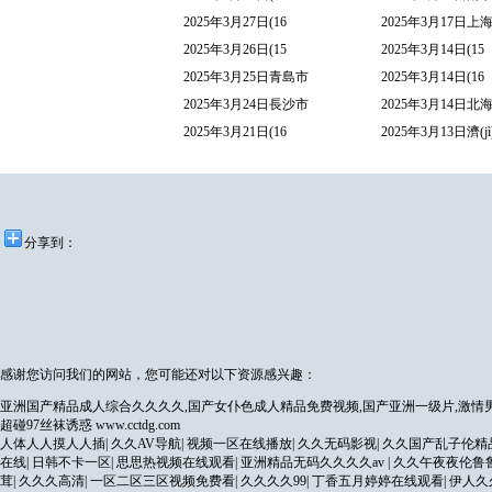
2025年3月27日(16
2025年3月17日上
2025年3月26日(15
2025年3月14日(15
2025年3月25日青島市
2025年3月14日(16
2025年3月24日長沙市
2025年3月14日北
2025年3月21日(16
2025年3月13日濟(j
分享到：
感谢您访问我们的网站，您可能还对以下资源感兴趣：
亚洲国产精品成人综合久久久久,国产女仆色成人精品免费视频,国产亚洲一级片,激情男
超碰97丝袜诱惑
www.cctdg.com
人体人人摸人人插
|
久久AV导航
|
视频一区在线播放
|
久久无码影视
|
久久国产乱子伦精
在线
|
日韩不卡一区
|
思思热视频在线观看
|
亚洲精品无码久久久久av
|
久久午夜夜伦鲁
茸
|
久久久高清
|
一区二区三区视频免费看
|
久久久久99
|
丁香五月婷婷在线观看
|
伊人久