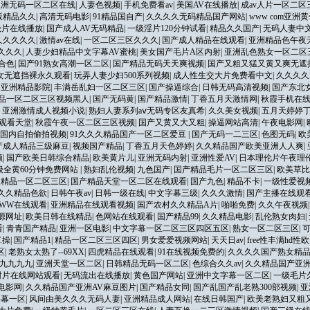
亚洲无码一区二区在线
|
人妻色视频
|
手机免费看av
|
美国AV在线播放
|
成av人片一区二区
版精品久久
|
高清无码电影
|
91精品国自产
|
久久久久无码精品国产网站
|
www com亚洲
级片在线播放
|
国产成人AV无码精品
|
一级淫片120分钟试看
|
精品久久国产
|
无码人妻中
久久久久久
|
激情av在线
|
一区二区三区久久久
|
国产成人精品在线观看
|
亚洲精品色午夜
久久久
|
人妻少妇精品中文字幕AV蜜桃
|
美女国产毛片A区内射
|
亚洲乱色熟女一区二区
合色
|
国产91熟女高潮一区二区
|
国产精品无码天天爽视频
|
国产又粗又猛又黄又爽无遮
女无遮挡裸永久观看
|
玩弄人妻少妇500系列视频
|
成人性生交大片免费看中文
|
久久久久
|
亚洲精品影院
|
丰满岳乱妇一区二区三区
|
国产操逼综合
|
日韩无码高清视频
|
国产东北女
品一区二区三区视频黑人
|
国产无码黄
|
国产精品激情
|
丁香五月天激情网
|
秋霞手机在
|
亚洲激情成人视频小说
|
熟妇人妻系列aⅴ无码专区友真希
|
久久美女视频
|
五月天婷婷
线观看天堂
|
秋霞午夜一区二区三区视频
|
国产又黄又大又粗
|
操逼网站高清
|
午夜电影网
|
国内自拍偷拍视频
|
91久久久精品国产一区二区爱豆
|
国产无码一二三区
|
色图无码
|
欧
产成人精品三级麻豆
|
视频国产精品
|
丁香五月天色婷婷
|
久久精品国产欧美亚洲人人爽
|
频
|
国产欧美日韩综合精品
|
欧美黄片儿
|
亚洲无码内射
|
亚洲性爱AV
|
日本理伦片午夜理
一级全黄60分钟免费网站
|
熟妇乱伦视频
|
九色国产
|
国产精品毛片一区二区三区
|
欧美草比
人精品一区二区三区
|
国产精品天堂一区二区在线观看
|
国产九色
|
精品不卡
|
一级性爱视
久久精品色欲
|
日韩午夜av
|
日韩一级在线
|
中文字幕三级
|
久久久激情
|
国产主播在线观
WW在线观看
|
亚洲精品在线观看视频
|
国产农村久久精品A片
|
啪啪免费
|
久久午夜视频
资源网址
|
欧美日韩在线精品
|
色网站在线观看
|
国产精品99
|
久久精品电影
|
乱伦熟女肉妇
|
看
|
青青国产精品
|
亚洲一区电影
|
中文字幕一区二区三区四区五区
|
熟女一区二区三区
|
可
.操
|
国产精品1
|
精品一区二区三区四区
|
男女爱爱视频网站
|
天天日av
|
free性丰满hd性
区
|
老熟女太熟了--69XX
|
四虎精品在线观看
|
91在线视频免费的
|
久久久久国产熟女精
九九九九
|
亚洲天堂一区二区
|
日韩精品无码一区二区
|
色综合久久av
|
久久精品国产亚洲
射片在线网站观看
|
无码流出在线播放
|
黄色国产网站
|
亚洲中文字幕一区二区
|
一级毛片
电影网
|
久久精品国产亚洲AV麻豆图片
|
国产精品女同
|
国产乱国产乱老熟300部视频
|
亚
字幕一区
|
风间由美久久久无码人妻
|
亚洲精品成人网站
|
在线日韩国产
|
欧美老熟妇又粗