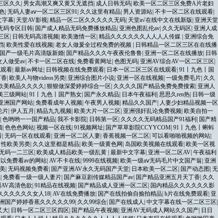
三区久久
|
男女高潮又爽又黄又无遮挡
|
成人日韩无码
|
欧美一区二区三区免费A片老妇
黄色
|
无码人妻aⅴ一区二区三区91
|
久久这里有精品
|
男人资源站
|
不卡一区二区在线观看
|
文字幕
|
天堂AV影视
|
精品一区二区久久久久久无码
|
天堂а√在线中文在线新版
|
亚洲天堂
无码专区日韩
|
国产成人精品无码免费播放精品
|
亚洲色图乱伦av
|
久久无码区
|
亚洲人成
三区
|
日韩无码高清视频
|
欧美激情一区
|
精品久久久久久久人人人人传媒
|
亚洲综合免
挡
|
欧美性爱在线视频
|
老女人做爰全过程免费的视频
|
日韩精品一区二区三区在在线播
国产一级毛片高清版新婚
|
国产精品久久久午夜夜伦鲁鲁
|
亚洲一区二区在线播放
|
日韩
人做受av
|
不卡一区二区在线
|
免费看黄网址
|
色图无码
|
亚洲AV综合AV一区二区三区
|
线观看
|
最新av网址
|
日韩视频在线免费观看
|
日本一区二区三区在线观看
|
91丨九色丨国
丁香
|
欧美人与物videos另类
|
亚洲综合图片小说
|
亚洲一区在线视频
|
一级免费毛片
|
久久
欧美精品久久久久
|
狠狠做深爱婷婷综合一区
|
久久久久国产精品免费免费搜索
|
亚洲人
美三级网站
|
91丨九色丨国产熟女
|
国产永久精品
|
日本午夜福利
|
思思久ren热
|
日韩一级
亚洲国产网站
|
免费看成年人视频
|
午夜男人视频
|
精品久久国产
|
人妻少妇精品视频一区
伦片
|
伊人五月
|
精品九九视频
|
欧美大片一区二区
|
亚洲强奸乱论免费视频
|
欧美自拍一
|
色哟哟一一国产精品
|
我不卡影院
|
日韩第一区
|
久久久久无码精品国产91福利
|
国产精
频
|
色色色网站
|
视频一区在线
|
91视频网址
|
国产草草影院CCYYCOM
|
91丨九色丨蝌蚪
看
|
无码一区在线观看
|
亚洲一区二区人妻
|
香蕉视频一区二区
|
可以看啪啪视频的网站
|
|
性欧美另类
|
久久这里都是精品
|
欧美一级黄色网
|
岛国欧美视频在线观看
|
欧美一区视
无码一二三区
|
欧美成人精品欧美一级乱黄
|
最新中文字幕
|
亚洲一区二区AV
|
午夜福利
以免费看av的网站
|
AV不卡在线
|
9999在线视频
|
欧美一级aⅴ无码毛片中文国产翁
|
亚洲
欧美
|
无码视频免费看
|
国产亚洲AV永久无码国产天堂
|
日本欧美一区二区
|
国产动态图
|
无
品
|
免费看一级一级人妻片
|
国产麻豆剧传媒精品国产av
|
国产精品亚洲五月天丁香
|
久久
AV高清色欲
|
91精品在线视频
|
国产精品成人亚洲一区二区
|
国内精品久久久久久久影
久久久久久久女人18
|
AV在线免费播放
|
国产在线拍偷自揄拍精品
|
h片在线免费观看
|
亚
洲国产婷婷香蕉久久久久久99
|
久久99综合
|
国产在线成人
|
中文字幕在线一区二区三区
|
又大
|
日韩一区二区三区四区
|
国产精品午夜视频
|
亚洲AV无码成人网站久久国产
|
日日