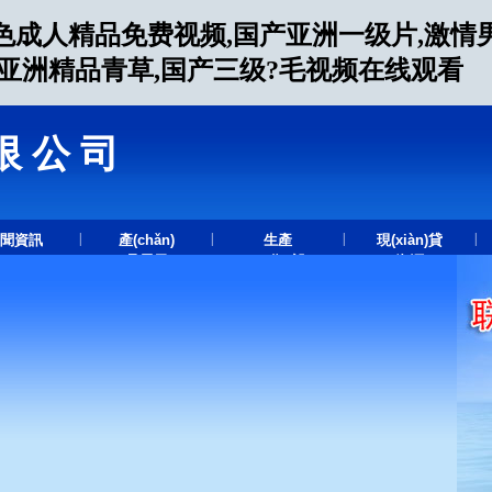
色成人精品免费视频,国产亚洲一级片,激情
人亚洲精品青草,国产三级?毛视频在线观看
限公司
.
|
|
|
|
聞資訊
產(chǎn)
生產
現(xiàn)貸
品展示
(chǎn)設
資源
(shè)備