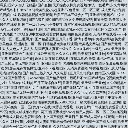
线观看
|
日本人人操人
|
精品久久久久久久人人人人传媒
|
日本有码在线观看
|
色哟哟国产
全导航
|
国产人妻人伦精品1国产盗摄
|
天天操夜夜操免费视频
|
女人一级毛片
|
永久黄网站
产精品农村妇女AAAA
|
欧美乱伦小说
|
亚洲AV色香蕉一区二区三区
|
成人无码片免费
机视频在线
|
欧韩精品视频免费观看
|
欧美三日本三级少妇三
|
亚洲精品无码AV中文永
碰久久人人观看记录
|
国产A级片
|
999国产精品永久免费视频APP
|
操逼免费
|
欧美黑人少
91色在线观看
|
国产一级a毛一a毛免费视频
|
真实的和子乱拍视频
|
国产成人精品在线观
AV
|
五月婷婷丁香
|
精品乱伦
|
国产在线激情
|
蜜乳av不忘
|
女女同性女同区二区国产
|
国
九九热国产
|
大地资源中文在线观看官网免费
|
白白色免费视频
|
无码A片在线看www不
精品一区二区三区照片
|
国产精品亚洲五月天丁香
|
激情丁香婷婷
|
黄视频网站
|
美女裸
欧美色欲
|
亚洲黄色一区二区
|
日韩精品免费在线观看
|
欧美熟女网站
|
国产精品无码一区
影视
|
人人色人人摸人人搞
|
国产真人真事一级A片
|
久久加勒比
|
一级毛片aaa
|
天天操天
|
亚洲国产综合在线
|
91在线公开视频
|
久久久久影视
|
欧美视频在线播放
|
欧美高清a
|
试
文字幕
|
电家庭影院午夜
|
嫩草影院在线免费观看
|
在线观看AV免费
|
蜜桃av在线
|
青青草
国产三级日本无码欧美激情
|
亚洲欧美综合
|
尤物视频网站在线观看
|
青娱乐最新视频
|
欧
野蜜臀
|
影音先锋黄色网址
|
亚洲不卡视频
|
国产无码免费视频
|
特黄视频
|
国产成人精品
无码
|
蜜乳在线
|
国产精品三级久久久久久电影
|
五月天乱伦视频
|
偷拍区小说区
|
69ⅩX
产三级国产普通话一
|
www99热
|
国产精品无码一级毛片不卡
|
国产精品偷伦视频免费观
成熟少妇18
|
91av在线播放
|
五月丁香综合在线
|
鲁啊鲁视频
|
天天综合天天色
|
久久99精品久
一区二区无遮挡高潮大片
|
在线观看无码AV
|
国产无码AV在线
|
牛牛影视精品国产伦
|
亚
合网
|
国产精品无码一级毛片不卡
|
黄页网站视频
|
久久久毛片
|
久久京东热
|
久久婷婷五月
在线
|
国产熟女网站
|
欧美精品不卡
|
丝袜乱伦视频
|
亚洲高清成人
|
亚洲国产中文字幕
|
小
尹人视频在线
|
亚洲夜夜操
|
顶级欧美做受xxx000大乳
|
一级大香蕉黄色视频
|
四虎少妇做
v
|
无码免费一区二区
|
黄片AV在线
|
大香蕉大香蕉一级黄色片
|
日韩视频免费观看
|
成人
产2区
|
免费人成视频在线
|
91网页版
|
亚洲视频www
|
精品人妻码一区二区三区红楼视频
免费看成人网站
|
色爱区综合
|
中文国产视频
|
天天日日
|
国产成人网站在线观看
|
一区影
久久久福利竹菊
|
少妇喷水
|
人妻91无码色偷偷色噜噜噜
|
亚洲综合国产成人小说
|
欧美三
亚洲综合一区二区
|
黄色片免费观看
|
久久精品国产亚洲AV无码情人
|
亚洲无码中文字幕