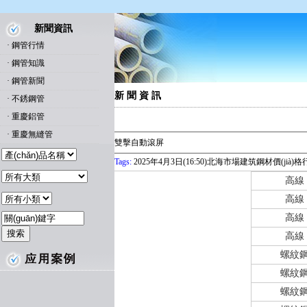
新聞資訊
·
鋼管行情
·
鋼管知識
·
鋼管新聞
新 聞 資 訊
·
不銹鋼管
·
重慶鋁管
·
重慶無縫管
雙擊自動滾屏
Tags:
2025年4月3日(16:50)北海市場建筑鋼材價(jià)
高線
高線
高線
高線
螺紋
螺紋
螺紋