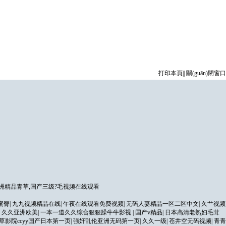
打印本頁
||
關(guān)閉窗口
洲精品青草,国产三级?毛视频在线观看
蜜臀
|
九九视频精品在线
|
午夜在线观看免费视频
|
无码人妻精品一区二区中文
|
久艹视频
|
久久亚洲欧美
|
一本一道久久综合狠狠躁牛牛影视
|
国产v精品
|
日本高清老熟妇毛茸
草影院ccyy国产日本第一页
|
强奸乱伦亚洲无码第一页
|
久久一级
|
苍井空无码视频
|
青青