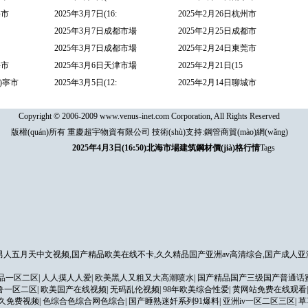
海市
2025年3月7日(16:
2025年2月26日杭州市
2025年3月7日成都市場
2025年2月25日成都市
2025年3月7日成都市場
2025年2月24日東莞市
海市
2025年3月6日天津市場
2025年2月21日(15
ì)寧市
2025年3月5日(12:
2025年2月14日聊城市
Copyright © 2006-2009 www.venus-inet.com Corporation, All Rights Reserved
版權(quán)所有 重慶超宇物資有限公司 技術(shù)支持:
鋼管商貿(mào)網(wǎng)
2025年4月3日(16:50)北海市場建筑鋼材價(jià)格行情
Tags
人五月天中文视频,国产精品欧美在线不卡,久久精品国产亚洲av高清综合,国产成人亚
品一区二区
|
人人摸人人爱
|
欧美黑人又粗又大高潮喷水
|
国产精品国产三级国产普通话
鲁一区二区
|
欧美国产在线视频
|
无码乱伦视频
|
98年欧美综合性爱
|
黄网站免费在线观看
久免费视频
|
色综合色综合网色综合
|
国产睡熟迷奷系列91爆料
|
亚洲iv一区二区三区
|
草