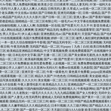
大片免费
|
一级特黄毛片
|
一区二区三区在线
|
人妻互换一二三区激情视频
|
国产三级在
91Av导航
|
黑人免费福利视频
|
欧美老少交
|
日日夜夜草
|
精品人妻无码
|
AV第一福利大
v无码
|
91人妻人人澡人人爽人人精品
|
日韩无码人妻
|
久草成人
|
av在线一区二区三区
|
国
个老头调教
|
中文在线a√在线8
|
国产日韩欧美
|
亚洲无码视频一区
|
日韩一级精品
|
国产手
e
|
精品国产乱码久久久久久影片
|
国产日韩一区二区三区
|
亚洲人妻av
|
国产香蕉97碰
里都是精品
|
国精精品一区二区三区有限公司
|
一级毛片av
|
中文字幕在线视频免费观看
|
自拍偷拍视频
|
人人操人人爽
|
岛国视频一区在线
|
国产性爱大片
|
久久不卡
|
影音先锋成人
|
成人网站在线进入爽爽爽
|
亚洲国产精品无码
|
免费伦片A片在线观看警官
|
国产第8页
|
色
|
男人天堂av片
|
伊人成人电影
|
亚洲色图乱伦av
|
国产欧美黄片
|
天堂国产精品
|
国产伦
|
91在线视频观看
|
岛国片免费观看视频
|
婷婷一区二区三区
|
被男人疯狂揉吃奶胸视频
|
|
一本一道久久综合狠狠躁牛牛影视
|
国产精品无码专区
|
一区二区三区亚洲视频
|
无码
午夜日韩
|
午夜无码免费
|
无码国产精品一区二区
|
91popny丨九色丨白丝
|
欧美日韩免费看
三区
|
欧美精品亚洲精品日韩精品
|
中文字幕视频免费
|
在线免费观看国产
|
在线视频中
黄色一级
|
日本乱伦中文字幕
|
国产主播一区二区三区
|
国产美女裸体无遮挡,永久免费
|
精品一区二区三区
|
欧美福利视频
|
国产a一级
|
国产性爱AV
|
亚洲AV综合色区无码波多
区二区三区A片免费播放
|
欧美性爱免费看
|
人妇视频一区二区
|
免费免费啪视频观看视频
超碰公开人人操97
|
久久久久亚洲Av无码A片
|
免费αⅴ在线观看
|
九色影院
|
国产精品国
费一区二区三区
|
亚洲天堂一区二区
|
午夜一级黄色片
|
黄色黄片免费看
|
jzzijzzij亚洲
在线观看视频一区二区三区
|
精品久久国产
|
91色色色
|
日韩精品在线看
|
美女超碰
|
精品
品写真在线观看
|
久久久久91
|
美女视频一区二区三区
|
91在线视频观看
|
色老头久久综
放
|
h片在线看
|
午夜人妻理伦影片
|
欧美精品久久久久
|
亚洲精品国产一区二区三区四区
二区三区在线视频
|
91国内揄拍国内精品对白
|
亚洲影视久久
|
午夜电影网站
|
国产香蕉
无码久久网
|
久久老熟女
|
一级毛片久久久久
|
九九九精品视频
|
国产女人性拳交
|
无码中文a
线观看
|
国产人妻无人性无码秀列
|
蜜桃成人无码区免费视频网站
|
国产黄片一区二区
|
国
频观看
|
国精品无码一区二区三区三州
|
偷拍一区二区三区
|
99国产精品免费视频观看8
|
伦视频
|
久久嫩草精品久久久精品的优点
|
日本91视频
|
久久三级片网站
|
国产精品久久久
久久二区二区密
|
国产一级毛片一区二区
|
天天躁日日躁AAAA动漫
|
欧美日韩在线视频
|