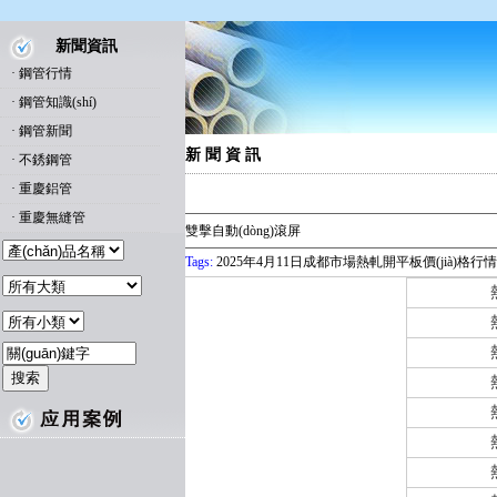
新聞資訊
·
鋼管行情
·
鋼管知識(shí)
·
鋼管新聞
新 聞 資 訊
·
不銹鋼管
·
重慶鋁管
·
重慶無縫管
雙擊自動(dòng)滾屏
Tags:
2025年4月11日成都市場熱軋開平板價(jià)格行情