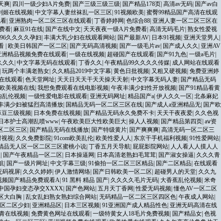
天爽
|
四川一级少妇A片免费
|
国产三级三级三级
|
国产精品178页
|
高清av无码
|
国产av白
利姬在线视频
|
中文字幕人妻丝袜乱一区三区
|
91视频欧美
|
蜜臀99精品国产高清在线观
观看
|
亚洲熟肉一区二区三区在线观看
|
丁香婷婷网
|
色综合88
|
亚洲人妻一区二区三区在
费看
|
麻豆91在线
|
国产在线中文
|
天天夜夜一级A片免费看
|
高清无码毛片
|
熟女性爱视
96久久久久孕妇
|
丰满大乳少妇在线观看网站
|
国产最新AV
|
日本91视频
|
亚洲天堂男人
|
看
|
欧美日韩国产一区二区
|
国产无码高清视频
|
国产一级毛片av
|
国产成人久久
|
亚洲AV
亚洲精品视频免费在线观看
|
一级在线视频
|
超碰国产在线观看
|
国产91九色
|
一级a毛片
|
久久久
|
中文字幕无码在线观看
|
丁香久久
|
午夜精品99久久久久传媒
|
成人网站在线观看
|
玩两个丰满老熟女
|
久久精品2019中文字幕
|
黄色日批视频
|
又粗又硬视频
|
免费亚洲婷
在线观看
|
色天堂网址
|
天天日天天干天天操天天射
|
中文字幕无码人妻
|
国产精品无码
欧美视频在线
|
我想免费观看在线电影视频
|
午夜丰满少妇性开放视频
|
国产91精品看黄
内乱伦视频
|
一级性爱电影在线观看
|
亚洲无码网址
|
精品国产a
|
伊人久久一区
|
北条麻妃
丰满少妇被猛烈高清播放
|
国精品无码一区二区三区在线
|
国产成人a亚洲精品无
|
国产欧
麻豆三级视频
|
日本免费在线视频
|
国产精品无码永久免费不卡
|
天天干夜夜爱
|
久久色视
日本护士高潮乱喷www
|
午夜欧美巨大性欧美巨大
|
操人人视频
|
国产精品第四页
|
аⅴ资
区二区三区
|
国产精品无码在线播放
|
国产特级黄片
|
国产爽爽爽
|
高清无码一区二区三
射视视
|
久久免费影院
|
91com欧美乱伦
|
欧美性爱人人
|
东京干手机福利视频
|
91性爱网站
|
精品无人区一区二区三区蜜桃小说
|
丁香五月天导航
|
屁屁影院网站
|
人人看人人摸人人
人
|
国产午夜精品一区二区
|
日本操逼网
|
日本高清老熟妇毛茸茸
|
国产淑女操逼
|
久久久青
航
|
国产一级片网址
|
中文字幕三级
|
91偷拍一区二区三区精品
|
国产二区精品
|
在线观看
无码视屏
|
久久久婷婷
|
伊人激情网络
|
国产日韩欧美一区二区
|
超碰男人的天堂
|
久久九
9视频国产精品免费观看A
|
91 黑料 精品 国产
|
久久久久毛片无码
|
大香蕉乱伦视频
|
米奇
中国孕妇变态孕交XXXX
|
国产色网站
|
五月天丁香网
|
性爱无码视频
|
懂色AV一区二区
三区大白胸
|
乱女乱妇熟女熟妇综合网站
|
无码精品一区二区三区四区色
|
午夜成人网站
|
区二区少妇
|
亚洲精品区
|
日本三区视频
|
91亚洲国产成人精品性色
|
亚洲无码高清在线
青在线视频
|
免费黄色网址在线观看
|
一级特黄女人18毛片免费视频
|
国产精品女
|
色视