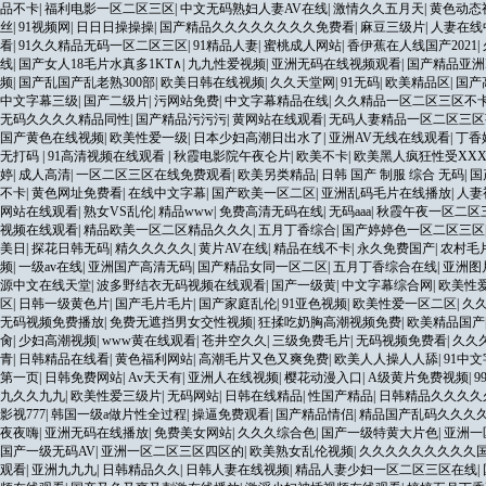
品不卡
|
福利电影一区二区三区
|
中文无码熟妇人妻AV在线
|
激情久久五月天
|
黄色动态
丝
|
91视频网
|
日日日操操操
|
国产精品久久久久久久久久免费看
|
麻豆三级片
|
人妻在线
看
|
91久久精品无码一区二区三区
|
91精品人妻
|
蜜桃成人网站
|
香伊蕉在人线国产2021
|
线
|
国产女人18毛片水真多1KT∧
|
九九性爱视频
|
亚洲无码在线视频观看
|
国产精品亚洲
频
|
国产乱国产乱老熟300部
|
欧美日韩在线视频
|
久久天堂网
|
91无码
|
欧美精品区
|
国产
中文字幕三级
|
国产二级片
|
污网站免费
|
中文字幕精品在线
|
久久精品一区二区三区不
无码久久久久精品同性
|
国产精品污污污
|
黄网站在线观看
|
无码人妻精品一区二区三区
国产黄色在线视频
|
欧美性爱一级
|
日本少妇高潮日出水了
|
亚洲AV无线在线观看
|
丁香
无打码
|
91高清视频在线观看
|
秋霞电影院午夜仑片
|
欧美不卡
|
欧美黑人疯狂性受XXX
婷
|
成人高清
|
一区二区三区在线免费观看
|
欧美另类精品
|
日韩 国产 制服 综合 无码
|
国
不卡
|
黄色网址免费看
|
在线中文字幕
|
国产欧美一区二区
|
亚洲乱码毛片在线播放
|
人妻
网站在线观看
|
熟女VS乱伦
|
精品www
|
免费高清无码在线
|
无码aaa
|
秋霞午夜一区二区
视频在线观看
|
精品欧美一区二区精品久久久
|
五月丁香综合
|
国产婷婷色一区二区三区
美日
|
探花日韩无码
|
精久久久久久
|
黄片AV在线
|
精品在线不卡
|
永久免费国产
|
农村毛
频
|
一级av在线
|
亚洲国产高清无码
|
国产精品女同一区二区
|
五月丁香综合在线
|
亚洲图
源中文在线天堂
|
波多野结衣无码视频在线观看
|
国产一级黄
|
中文字幕综合网
|
欧美性
区
|
日韩一级黄色片
|
国产毛片毛片
|
国产家庭乱伦
|
91亚色视频
|
欧美性爱一区二区
|
久
无码视频免费播放
|
免费无遮挡男女交性视频
|
狂揉吃奶胸高潮视频免费
|
欧美精品国产
肏
|
少妇高潮视频
|
www黄在线观看
|
苍井空久久
|
三级免费毛片
|
无码视频免费看
|
久久久
青
|
日韩精品在线看
|
黄色福利网站
|
高潮毛片又色又爽免费
|
欧美人人操人人舔
|
91中
第一页
|
日韩免费网站
|
Av天天有
|
亚洲人在线视频
|
樱花动漫入口
|
A级黄片免费视频
|
9
九久久九九
|
欧美性爱三级片
|
无码网站
|
日韩在线精品
|
性国产精品
|
日韩精品久久久久
影视777
|
韩国一级a做片性全过程
|
操逼免费观看
|
国产精品情侣
|
精品国产乱码久久久
夜夜嗨
|
亚洲无码在线播放
|
免费美女网站
|
久久久综合色
|
国产一级特黄大片色
|
亚洲一
国产一级无码AV
|
亚洲一区二区三区四区的
|
欧美熟女乱伦视频
|
久久久久久久久久久
观看
|
亚洲九九九
|
日韩精品久久
|
日韩人妻在线视频
|
精品人妻少妇一区二区三区在线
|