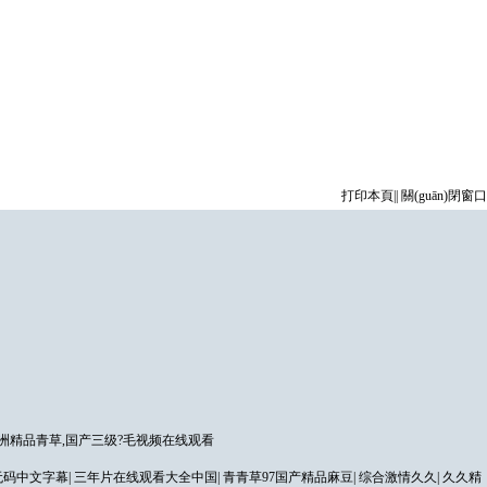
打印本頁
||
關(guān)閉窗口
洲精品青草,国产三级?毛视频在线观看
无码中文字幕
|
三年片在线观看大全中国
|
青青草97国产精品麻豆
|
综合激情久久
|
久久精