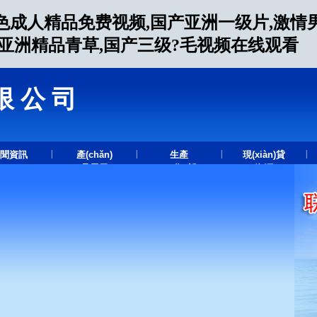
色成人精品免费视频,国产亚洲一级片,激情
人亚洲精品青草,国产三级?毛视频在线观看
限公司
.
|
|
|
|
聞資訊
產(chǎn)
生產
現(xiàn)貸
品展示
(chǎn)設
資源
(shè)備