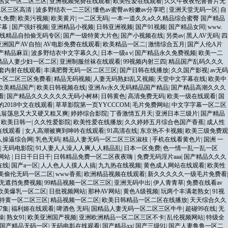
熟女一区二区三区
|
亚洲视频免费在线观看
|
欧美性爱在线观看
|
久久午夜夜伦鲁鲁片无
二区三区高清
|
波多野结衣一二三区
|
懂色av蜜臀av粉嫩av分享吧
|
亚洲天堂无码一区
|
自
久免费
|
欧美污视频
|
欧美黄片
|
一二区无码
|
一本一道久久a久久精品综合蜜臀 国产精品
字幕
|
国产强奸视频
|
亚洲精品小视频
|
日韩亚洲视频
|
国产91视频
|
国产精品女同
|
www.
线精品自拍偷无码专区
|
国产一级特黄大片色
|
国产小视频在线
|
另类av
|
黑人AV无码
|
四
亚洲国产AV自拍
|
AV电影免费在线观看
|
欧美精品一区二
|
激情综合五月
|
国产人伦A片
zz国产精品麻豆
|
波多野结衣中文字幕久久
|
日本一级a v
|
国产精品永久免费视频
|
欧美一二
精品人妻少妇一区二区
|
亚洲制服丝袜在线观看
|
99视频内射三四
|
精品国产乱码久久久
套内射在线观看
|
丰满肥臀无码一区二区三区
|
国产日韩在线播放
|
久久国产影视
|
av无码
一区二区三区免费看
|
精品无码视频
|
人妻无码熟妇乱又视频
|
天堂中文字幕在线
|
欧美中
欧美精品国产
|
欧美日韩视频在线
|
亚洲Av永久无码精品国产精品
|
国产精品高潮久久久
看
|
国产精品久久久久久久无码小树林
|
日韩黄色
|
高清免费无码
|
欧美一级在线观看
|
国
的2018中文在线观看
|
草草影院第一页YYCCCOM
|
毛片免费网站
|
中文字字幕一区二区
色翁荡息又大又硬又粗又爽
|
婷婷综合影院
|
丁香激情五月天
|
亚洲日本三级片
|
国产精品
|
欧美日韩一
|
久久性爱影院
|
欧美性爱在线播放
|
久久婷婷五月综合色国产香蕉
|
成人性
在线观看
|
女人高潮被爽到呻吟在线观看
|
91高清在线
|
东京热不卡视频
|
欧美三级免费观
人操逼综合网
|
乳色无码
|
精品人妻无码一区二区三区淑枝
|
手机在线看黄色片
|
国洲 一
|
无码电影院
|
91人妻人人澡人人爽人人精品乱
|
日本一区免费
|
色一情一乱一乱一区
久网站
|
日日干日日干
|
日韩精品免费一区二区夜夜嗨
|
免费无码淫片aaa
|
国产精品久久久
在线
|
国产a一区
|
人人色人人摸人人搞
|
九九热在线视频
|
黄色成人网站在线观看
|
欧美性
美偷伦无码一区二区
|
www香蕉
|
欧洲精品视频在线观看
|
新久久久久久一级毛片免费看
|
无遮挡免费视频
|
99精品视频一区二区三区
|
亚洲无码中出
|
伊人青青草
|
免费在线看av
欧美爆乳一区二区
|
日批视频网站
|
那种AV网站
|
黄色A级视频
|
玩两个丰满老熟女
|
91视
特黄一区二区三区
|
精品视频一区二区
|
欧美日韩精品一区二区在线播放
|
天天综合久久
7集
|
福利姬在线观看
|
啤酒色 无码
|
国精品人妻无码一区二区三区牛牛
|
超碰99在线
|
无
操
|
熟女91
|
欧美亚洲国产视频
|
亚洲欧洲精品一区二区三区不卡
|
乱伦视频网站
|
特级全
国产精品无码一区
|
无码电影在线观看
|
国产精品xx
|
国产三级91
|
国产人妻鲁鲁一区二