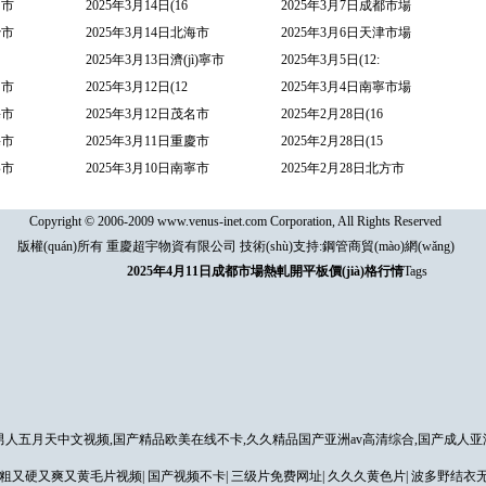
島市
2025年3月14日(16
2025年3月7日成都市場
沙市
2025年3月14日北海市
2025年3月6日天津市場
2025年3月13日濟(jì)寧市
2025年3月5日(12:
山市
2025年3月12日(12
2025年3月4日南寧市場
海市
2025年3月12日茂名市
2025年2月28日(16
海市
2025年3月11日重慶市
2025年2月28日(15
寧市
2025年3月10日南寧市
2025年2月28日北方市
Copyright © 2006-2009 www.venus-inet.com Corporation, All Rights Reserved
版權(quán)所有 重慶超宇物資有限公司 技術(shù)支持:
鋼管商貿(mào)網(wǎng)
2025年4月11日成都市場熱軋開平板價(jià)格行情
Tags
人五月天中文视频,国产精品欧美在线不卡,久久精品国产亚洲av高清综合,国产成人亚
粗又硬又爽又黄毛片视频
|
国产视频不卡
|
三级片免费网址
|
久久久黄色片
|
波多野结衣