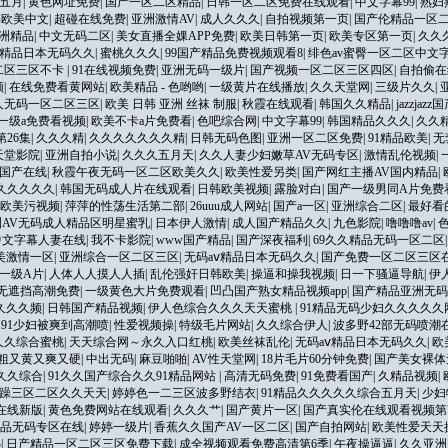
五月
|
黄色网址免费
|
国产一区二区精品
|
日韩一区二区免费在线观看
|
中文字幕99
|
熟妇
韩欧美中文
|
超碰在线免费
|
亚洲激情AV
|
成人久久久
|
自拍视频第一页
|
国产伦精品一区
亚洲精品
|
中文无码二区
|
美女直播全婐APP免费
|
欧美日韩第一页
|
欧美专区第一页
|
久久
ⅴ精品日本无码久久
|
蜜桃久久久
|
99国产精品免费视频观看8
|
绯色av蜜臀一区二区中文
二区三区不卡
|
91在线视频免费
|
亚洲无码一级片
|
国产视频一区二区三区四区
|
自拍偷在
频
|
在线免费看黄网站
|
欧美精品 - 色哟哟
|
一级黄片在线播放
|
久久天堂网
|
三级片久久
|
人无码一区二区三区
|
欧美 日韩 亚洲 丝袜 制服
|
秋霞在线观看
|
韩国久久精品
|
jazzja
一级a免费看视频
|
欧美不卡a片免费看
|
色吧综合网
|
中文字幕99
|
韩国精品久久久
|
久久
26集
|
久久久精
|
久久久久久久久精
|
日韩无码色图
|
亚洲一区二区免费
|
91精品欧美
|
无
天堂影院
|
亚洲自拍小说
|
久久久五月天
|
久久人妻少妇嫩草AV无码专区
|
激情乱伦视频
|
国产在线
|
秋霞午夜无码一区二区欧美久久
|
欧美性爱另类
|
国产网红主播AV国内精品
|
久久久久久久
|
韩国无码成人片在线观看
|
日韩欧美视频
|
露脸对白
|
国产一级男同A片免费
欧美污视频
|
萍萍的性荡生活第二部
|
26uuu成人网站
|
国产a一区
|
亚洲综合二区
|
最好看
洲AV无码成人精品区明星蜜乳
|
日本伊人激情
|
成人国产精品久久
|
九色影院
|
噜噜噜av
|
中文字幕人妻在线
|
我不卡影院
|
www国产精品
|
国产深夜福利
|
69久久精品无码一区二区
美激情一区
|
亚洲综合一区二区三区
|
无码aⅴ精品日本无码久久
|
国产免费一区二区三区
妇一级A片
|
人体人人摸人人插
|
乱伦强奸日韩欧美
|
操逼和操我视频
|
日一下骚逼导航
|
伊
无遮挡高潮免费
|
一级黄色大片免费观看
|
凹凸国产熟女精品视频app
|
国产精品亚洲无码
久久久频
|
日韩国产精品视频
|
伊人色综合久久久天天蜜桃
|
91精品无码少妇久久久久
|
91少妇被爽到高潮喷
|
性爱视频操
|
特级毛片网站
|
久久综合伊人
|
波多野42部无码喷潮
久久综合蜜桃
|
天天综合网～永久入口红桃
|
欧美丝袜乱伦
|
无码aⅴ精品日本无码久久
|
欧
粗又黄又爽又硬
|
中出无码
|
麻豆啪啪
|
AV性天堂网
|
18片毛片60分钟免费
|
国产美女裸体
久久综合
|
91久久国产综合久久91精品网站
|
高清无码免费
|
91免费看国产
|
久精品视频
|
躁三区二区久久天天
|
婷婷色一二三区波多野结衣
|
91精品久久久久久综合五月天
|
少妇
在线新版
|
黄色免费网站在线观看
|
久久久艹
|
国产黄片一区
|
国产真实伦在线观看视频第
精品无码专区在线
|
婷婷一级片
|
香蕉久久国产AV一区二区
|
国产自拍网站
|
欧美性爱天天
热
|
日产精品一区二区三区免费下载
|
成全视频观看免费高清第6季
|
午夜操逼逼
|
久久亚洲