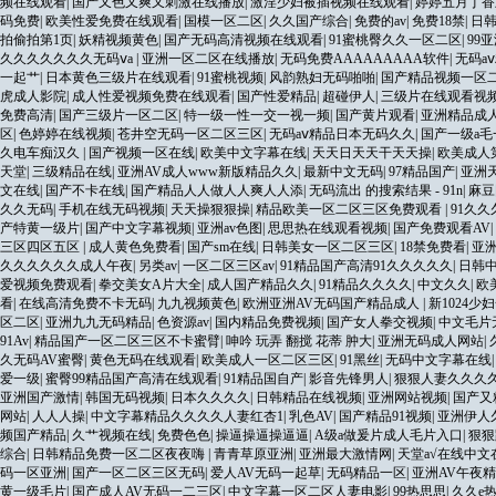
频在线观看
|
国产又色又爽又刺激在线播放
|
激淫少妇被插视频在线观看
|
婷婷五月丁香
码免费
|
欧美性爱免费在线观看
|
国模一区二区
|
久久国产综合
|
免费的av
|
免费18禁
|
日
拍偷拍第1页
|
妖精视频黄色
|
国产无码高清视频在线观看
|
91蜜桃臀久久一区二区
|
99
久久久久久久久无码ⅴa
|
亚洲一区二区在线播放
|
无码免费AAAAAAAAA软件
|
无码a
一起艹
|
日本黄色三级片在线观看
|
91蜜桃视频
|
风韵熟妇无码啪啪
|
国产精品视频一区
虎成人影院
|
成人性爱视频免费在线观看
|
国产性爱精品
|
超碰伊人
|
三级片在线观看视
免费高清
|
国产三级片一区二区
|
特一级一性一交一视一频
|
国产黄片观看
|
亚洲精品成
区
|
色婷婷在线视频
|
苍井空无码一区二区三区
|
无码aⅴ精品日本无码久久
|
国产一级a毛
久电车痴汉久
|
国产视频一区在线
|
欧美中文字幕在线
|
天天日天天干天天操
|
欧美成人第
天堂
|
三级精品在线
|
亚洲AV成人www新版精品久久
|
最新中文无码
|
97精品国产
|
亚洲
文在线
|
国产不卡在线
|
国产精品人人做人人爽人人添
|
无码流出 的搜索结果 - 91n
|
麻豆
久久无码
|
手机在线无码视频
|
天天操狠狠操
|
精品欧美一区二区三区免费观看
|
91久
产特黄一级片
|
国产中文字幕视频
|
亚洲av色图
|
思思热在线观看视频
|
国产免费观看AV
|
三区四区五区
|
成人黄色免费看
|
国产sm在线
|
日韩美女一区二区三区
|
18禁免费看
|
亚
久久久久久久成人午夜
|
另类av
|
一区二区三区av
|
91精品国产高清91久久久久久
|
日韩
爱视频免费观看
|
拳交美女A片大全
|
成人国产精品久久
|
91精品久久久久
|
中文久久
|
欧
看
|
在线高清免费不卡无码
|
九九视频黄色
|
欧洲亚洲AV无码国产精品成人
|
新1024少
区二区
|
亚洲九九无码精品
|
色资源av
|
国内精品免费视频
|
国产女人拳交视频
|
中文毛片
91Av
|
精品国产一区二区三区不卡蜜臂
|
呻吟 玩弄 翻搅 花蒂 肿大
|
亚洲无码成人网站
|
久无码AV蜜臀
|
黄色无码在线观看
|
欧美成人一区二区三区
|
91黑丝
|
无码中文字幕在线
爱一级
|
蜜臀99精品国产高清在线观看
|
91精品国自产
|
影音先锋男人
|
狠狠人妻久久久
亚洲国产激情
|
韩国无码视频
|
日本久久久久
|
日韩精品在线视频
|
亚洲网站视频
|
国产又
网站
|
人人人操
|
中文字幕精品久久久久人妻红杏1
|
乳色AV
|
国产精品91视频
|
亚洲伊人
频国产精品
|
久艹视频在线
|
免费色色
|
操逼操逼操逼逼
|
A级a做爰片成人毛片入口
|
狠狠
综合
|
日韩精品免费一区二区夜夜嗨
|
青青草原亚洲
|
亚洲最大激情网
|
天堂а√在线中文
码一区亚洲
|
国产一区二区三区无码
|
爱人AV无码一起草
|
无码精品一区
|
亚洲AV午夜
黄一级毛片
|
国产成人AV无码一二三区
|
中文字幕一区二区人妻电影
|
99热思思
|
久久e