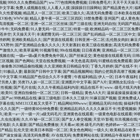
视频
|
999久久久免费精品国产
|
ww.777色情网免费视频
|
日韩免费毛片
|
天天干天天操天
中文字幕
|
免费人成视频在线
|
人人看人人摸
|
躁躁躁日日躁网站
|
国产精品黄色大片
|
福
久久性爱视频
|
精品黑人一区二区三区
|
欧美三级久久
|
高清无码免费看
|
日本欧美在线
LV粉色
|
WWW.操
|
精品人妻午夜一区二区三区四区
|
18禁免费看
|
亚州国产
|
成人黄色免
高清视频一区二区
|
亚洲一区二区三区丝袜
|
国产三级在线
|
亚洲无码自拍
|
无码国产精品
卡牛牛
|
无码免费看
|
91人妻无码一区二区三区
|
特黄一级
|
欧洲精品码一区二区三区免费
苍井空
|
天天操天天干
|
丰满肥臀无码一区二区三区
|
国产乱码精品一区二区三区中文
|
婷婷网
|
亚洲欧美精品久久
|
国产资源在线观看
|
日韩亚洲一区二区
|
乱伦熟女肉妇
|
麻豆
XX野外
|
国产亚洲精品合集久久久久
|
天天射寡妇
|
欧美三级在线播放
|
高清无码免费看
产激情久久
|
欧美草逼网
|
91视频导航
|
99r在线视频
|
日日夜夜爽
|
亚洲精品一区二区三区
视频在线
|
一级a一级a爰片免费免免中国人
|
国产丝袜足交
|
黄色链接在线观看无码
|
日韩
三区视频
|
国产色网站
|
天堂在线免费视频
|
一本无色道高清码
|
91蜜桃在线免费观看
|
国
|
偷偷鲁2020精品偷拍视频
|
久久亚洲欧美日韩精品专区
|
丁香九月婷婷
|
国产在线不卡
|
片
|
91极品人妻
|
最新国产日韩中文字幕
|
国产精品视频网站
|
我的公把我弄高潮了视频
|
片中文字幕
|
91精品国产色综合久久不卡蜜臀
|
午夜福利精品
|
伊人一区
|
日本午夜福利
|
爱另类人妻
|
另类TS人妖一区二区三区
|
亚洲图片中文字幕
|
国产A片
|
亚洲熟女乱综合一
久性视频
|
国产毛片在线
|
久久久午夜精品福利内容
|
精品在线不卡
|
www.-级毛片线天内
|
欧美91
|
亚洲自拍偷拍一区二区三区
|
日韩一级精品
|
黄色AA大片
|
逼操逼操逼操逼操
|
国产av
|
99热精品在线
|
麻豆三级电影
|
日本久久三级片
|
91麻豆国产视频
|
亚洲免费成
文字幕在线
|
MM1313又粗又大受不了
|
精品网站999www
|
亚洲精品无码18在线
|
操福利导
9久久久国产
|
一级特黄60分钟免费看
|
亚洲精品乱码久久久久久麻豆不卡
|
性爱视频操
|
久
|
欧美一a一片一级一片
|
a级无码毛片
|
亚洲黄色在线观看
|
一级黄色电影在线观看
|
9
久久虫虫漫画
|
久久AV秘一区二区三区
|
国产女人拳交视频
|
天堂AV影视
|
玖玖视频在线
|
区电影
|
久久最新
|
国产精品免费播放
|
天天看av
|
欧洲-级毛片内射
|
色婷婷av一区二区
国产精品
|
乱伦天堂
|
欧美日本韩国一区二区
|
美女色色网站
|
一级久久
|
欧美精品在欧美一
国产淑女操逼
|
高清无码免费看
|
AV在线无码
|
免费黄网站在线
|
亚洲精品午夜福利
|
青青