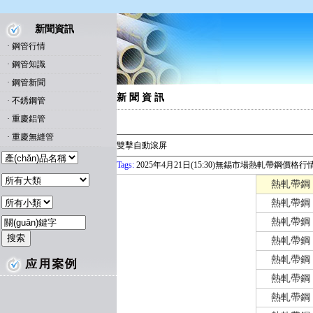
新聞資訊
·
鋼管行情
·
鋼管知識
·
鋼管新聞
新 聞 資 訊
·
不銹鋼管
·
重慶鋁管
·
重慶無縫管
雙擊自動滾屏
Tags:
2025年4月21日(15:30)無錫市場熱軋帶鋼價格行
熱軋帶鋼
熱軋帶鋼
熱軋帶鋼
熱軋帶鋼
熱軋帶鋼
熱軋帶鋼
熱軋帶鋼