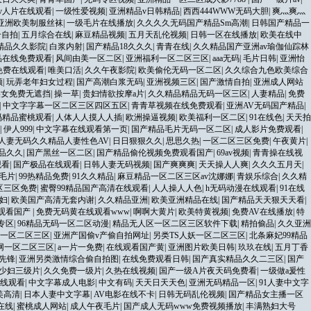
v人片在线观看
|
一级性爱视频
|
亚洲精品v日韩精品
|
西西444WWW无码大胆
|
爽灬爽灬
亚洲欧美制服丝袜
|
一级毛片在线播放
|
久久久久无码国产精品Sm高潮
|
日韩国产精品一
合自拍
|
五月综合在线
|
麻豆精品视频
|
五月天乱伦视频
|
日韩一区在线播放
|
欧美在线中
精品久久影院
|
白浆内射
|
国产精品18久久久
|
青青在线
|
久久精品国产亚洲av瑜伽仙踪林
品在线免费观看
|
风间由美一区二区
|
亚洲福利一区二区三区
|
aaa无码
|
毛片日韩
|
亚洲怡
免费在线观看
|
唯美口活
|
久久午夜影院
|
欧美偷伦无码一区二区
|
久久综合九色欧美综合
频
|
玩弄老年妇女过程
|
国产高潮白浆无码
|
亚洲视频三区
|
国产激情自拍
|
亚洲成人网站
美女免费无遮挡
|
操一草
|
贵妇情欲按摩a片
|
久久精品精品无码一区三区
|
人妻精品
|
免费
|
中文字字幕一区二区三区四区五区
|
青青草视频在线免费观看
|
亚洲AV无码国产精品
|
码精品蜜桃观看
|
人体人人摸人人插
|
欧洲操逼视频
|
欧美福利一区二区
|
91在线色
|
天天拍
|
伊人999
|
中文字幕在线观看第一页
|
国产精品毛片无码一区二区
|
成人影片免费观看
|
人妻无码久久精品人妻性色AV
|
日日狠狠久久
|
思思久热
|
一区二区三区免费
|
午夜黄片
|
品久久
|
国产黑丝一区二区
|
国产精品偷伦视频免费观看国产
|
69av视频
|
青青操在线视
观看
|
国产极品在线观看
|
日韩人妻无码视频
|
国产爽爽爽
|
天天操人人爽
|
久久久五月天
|
毛片
|
99热精品免费
|
91久久精品
|
麻豆精品一区二区三区av沈娜娜
|
青娱乐综合
|
久久精
区三区免费
|
蜜臀99精品国产高清在线观看
|
人人操人人色
|
h无码动漫在线观看
|
91在线
妇
|
欧美国产高清无套内谢
|
久久精品亚洲
|
欧美亚洲精品在线
|
国产精品天天狠天天看
|
观看国产
|
免费无码黄在线观看www
|
啊啊大黄片
|
欧美特黄视频
|
免费AV在线播放
|
特
专区
|
96精品无码一区二区动漫
|
精品无人区一区二区三区软件下载
|
精拍偷品
|
久久亚洲
一区二区三区
|
亚洲产国偷v产偷自拍网址
|
另类TS人妖一区二区三区
|
北条麻妃99精品
网一区二区三区
|
a一片一免费
|
在线观看国产黄
|
亚洲图片欧美日韩
|
玖玖在线
|
五月丁香
先锋
|
亚洲另类激情综合偷自拍图
|
在线免费观看日韩
|
国产真实精品久久二三区
|
国产
少妇三级片
|
久久免费一级片
|
久热在线视频
|
国产一级A片夜天码免费看
|
一级做a爰性
线观看
|
中文字幕成人电影
|
中文有码
|
天天日天天色
|
亚洲无码精品一区
|
91人妻中文字
美高清
|
日本人妻中文字幕
|
AV电影在线不卡
|
日韩无码乱伦视频
|
国产精品女主播一区
在线
|
蜜桃成人网站
|
成人午夜毛片
|
国产成人无码www免费视频播放
|
丰满熟妇大号