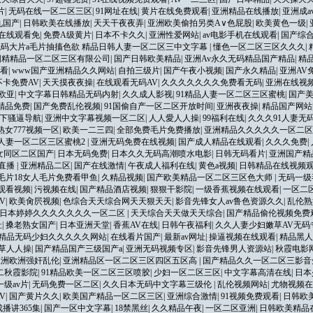
片
|
无码在线一区二区三区
|
91网址在线
|
黄片在线免费观看
|
亚洲精品在线播放
|
亚洲成a
九国产
|
日韩欧美在线播放
|
天天干夜夜弄
|
亚洲欧美偷拍另类A∨色屁股
|
欧美黄色一级
|
在线观看免
|
免费A级黄片
|
日本不卡久久
|
亚洲性爱网站
|
av电影手机在线观看
|
国产综
码大片a毛片抽搐色欲 精品日韩人妻一区二区三中文字幕
|
懂色一区二区三区久久久
|
国精精品一区二区三区有限公司
|
国产日韩欧美精品
|
亚洲Av永久无码精品国产精品
|
精
观看
|
www国产亚洲精品久久网站
|
自拍三级片
|
国产午夜小视频
|
国产永久精品
|
亚洲AV
不卡免费AV
|
天天摸夜夜操
|
在线观看无码AV
|
久久久久久久久免费看无码
|
亚洲在线视
欧亚
|
中文字幕日韩精品无码内射
|
久久成人影视
|
91精品人妻一区二区三区蜜桃
|
国产
精品免费
|
国产免费乱伦视频
|
91国偷自产一区二区开放时间
|
亚洲夜夜操
|
精品国产网站
下骚逼导航
|
亚洲中文字幕视频一区二区
|
人人愛人人操
|
99福利在线
|
久久久91人妻无
熟女777视频一区
|
欧美一二三四
|
全部免费毛片免费播放
|
亚洲精品久久久久久一区二区
品人妻一区二区三区蜜桃2
|
亚洲无码免费在线视频
|
国产成人精品在线观看
|
久久久免费
|
女同区二区国产
|
日本无码免费
|
日本久久无码高潮喷水电影
|
日韩无码看片
|
亚洲国产精
直播
|
亚洲精品二区
|
国产在线激情
|
午夜成人福利在线
|
黄色a视频
|
日韩精品在线视频
毛片18女人毛片免费看甲鱼
|
久精品视频
|
国产欧美精品一区二区三区色大师
|
无码一级
观看视频
|
污视频在线
|
国产精品酒店视频
|
狠狠干影院
|
一级香蕉视频在线观看
|
一区二
V
|
欧美肏屄视频
|
色综合天天综合网天天狠天天
|
影音先锋女人av鲁色资源久久
|
乱伦熟
日本婷婷久久久久久久久一区二区
|
天天综合天天做天天综合
|
国产精品偷伦视频免费
址
|
搡老熟女国产
|
日本亚洲天堂
|
香蕉AV在线
|
日韩午夜福利
|
久久人妻少妇嫩草AV无码
1精品无码少妇久久久久久网站
|
在线看片国产
|
最新av网址
|
操逼视频在线观看
|
精品黑人
草人人操
|
国产精品国产三级国产a
|
亚洲无码视频专区
|
影音先锋男人资源站
|
秋霞电影
亚洲欧洲强奸乱伦
|
亚洲精品区一区二区三区四区五区高
|
国产精品久久一区二区三影音
二秋霞影院
|
91精品欧美一区二区三区喷胶
|
少妇一区二区三区
|
中文字幕高清在线
|
日本
一级av片
|
无码免费一区二区
|
久久日本无码中文字幕三级伦
|
乱伦视频网站
|
尤物视频在
V
|
国产黄片久久
|
欧美国产精品一区二区三区
|
亚洲综合激情
|
91视频免费观看
|
日韩欧
播讲365集
|
国产一区中文字幕
|
18禁黑丝
|
久久精品午夜
|
一区二区亚洲
|
日韩欧美精品