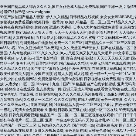
亚洲国产精品成人综合久久久久,国产女仆色成人精品免费视频,国产亚洲一级片,激情男
超碰97丝袜诱惑
www.cctdg.com
99国产揄拍国产精品人妻蜜
|
伊人久久精品
|
日韩精品在线视频
|
女女女女BBBBBB毛
偷伦视频免费观看的
|
欧美日韩一级黄片
|
欧美乱码精品一区二区三
|
国产精品久久久久
夜爽夜夜爽精品视频
|
超碰999
|
亚洲AV大香蕉
|
日本AA大片在线播放免费看
|
乱色熟女
视频观看
|
国产精品天天狠天天看
|
天天干天天操天天射
|
最新高清无码专区
|
人人操99
|
婷在线
|
人妻自拍偷拍
|
五月天伊人
|
91麻豆精品久久久久蜜臀
|
中文无码日本一级A片
区日韩精品
|
岛国无码av在线播放
|
免费一区二区三区
|
国产精品久久一区二区三区影音
m553小说
|
99久久亚洲精品日本无码
|
久久久天堂国产精品女人
|
国产在线精品一区二
洲区
|
人与禽性视频77777
|
久久久久久伊人
|
又硬又爽又长又粗又大毛片
|
中文字幕三
费小视频
|
伊人春色av
|
国产电影精品一区
|
影音先锋乱伦强奸
|
天天日天天操天天射
|
国
精品一区
|
亚洲乱伦网
|
欧美精品性爱
|
国产精品久久精品
|
免费无码国产在线观看观
|
好
久久精品久久精品
|
国产中文字幕熟女乱伦
|
性爱三级视频
|
在线观看无码视频
|
国产精
欧美性爱另类人妻
|
久操国产视频
|
超碰人人妻
|
成人超碰
|
色一情一乱一乱一区91Av
|
五
大乳少妇在线观看网站
|
免费激情网站
|
免费A级视频
|
日韩视频在线免费观看
|
午夜男
放
|
人妻少妇一区二区
|
91popny丨九色丨国产
|
91精品国自产在线偷拍蜜桃
|
亚洲无码高
频
|
婷婷综合在线观看
|
变态另类第一页
|
亚洲天堂成人网站
|
在线看黄色网站
|
在线二区
女黄色地址 竹菊影视
|
自拍偷拍网站
|
久久久久久成人毛片免费看
|
北条麻妃的电影
|
9
八禁视频网站
|
久久成人一区二区
|
久久久久影视
|
在线无码电影
|
黄色一级视屏
|
久久亚
久久久亚洲av成人
|
亚洲无码内射
|
91无码精品人妻一区二区三区
|
92看片
|
四色米奇777
一级毛片高清大全免费观看
|
91蜜桃
|
日韩欧美三级在线
|
视频一区二区在线
|
99无码视
在线
|
日韩免费观看视频
|
精品国产一区二区
|
一区二区三区视频在线观看
|
日日日干干
熟妇午夜毛片一区二区三区
|
亚洲一本色道中文无码aV天美
|
会蜜乳AV
|
日韩一区二区
无码国产一区二区三区
|
日韩精品久久久久久
|
国产性爱一级
|
亚洲免费毛片
|
国产又粗
操精品视频在线观看
|
又做又爱视频免费
|
黄色激情在线
|
日韩黄色录像
|
亚洲AV无一
二区三区
|
黄片三区
|
免费毛片视频网站
|
黄色一级无码
|
美女搞黄网站
|
午夜亚洲福利
|