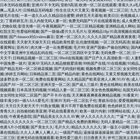
日本无码在线观看
|
亚洲AV不卡无码
|
亚欧9高清
|
欧洲一区二区在线观看
|
香蕉久久a毛
爽灬毛及A片
|
日韩精品无码电影
|
性生生活大片又黄又
|
香蕉视频一区二区三区
|
九九
级毛片在线
|
一本一道久久a久久精品综合蜜臀
|
婷婷五月天基地
|
欧美日日
|
色视频成人
文
|
丁香婷婷五月
|
后入内射无码人妻一区
|
免费无码国产V片在线观看视色
|
成人免费无
|
尤物在线
|
影音先锋一区
|
午夜视频国产
|
一区二区三区精品视频
|
亚洲精品成人网站
|
红院主页
|
性爱福利视频
|
国产一级做a爱片久久毛片A
|
亚洲精品18p
|
91高清视频在线
狠狠
|
国产chinasex对白videos麻豆
|
亚洲一区二区久久
|
久久久久国产精品夜夜夜夜夜
|
在线观看
|
天天射天天操天天日
|
精品欧美性爱
|
乱伦激情视频
|
一区二区无码高清
|
操逼
看黄网址
|
亚州AV
|
肉大捧一进一出免费视频
|
毛片99
|
亚洲产国偷v产偷自拍网址
|
国内
中文字幕亚洲中文精品乱码在线
|
一区二区三区四区中文字幕
|
无码免费一区二区
|
日一
天天干
|
日韩精品视频一区二区三区
|
99re6在线视频
|
国产日产久久高清欧美一区
|
人妻
中国免费一级片
|
亚洲AV无码久久精品狠狠爱浪潮
|
99热国产在线
|
91在线视频
|
91精
国产精品无码一区二区桃花视频
|
国产无码强奸视频
|
视频免费1区二区三区
|
女女同性
频
|
婷婷五月网站
|
日韩精品第二页
|
国产精品内射
|
黄色在线网站
|
又黄又禁视频无遮挡
波多野吉衣一区二区
|
免费在线看黄网站
|
久久精品国产欧美亚洲人人爽
|
91AV色
|
成人
品国产AV一区二区三区
|
亚洲天堂一区二区
|
国产成人三级片
|
黄色在线网站
|
欧美在线
视频观看
|
日本高清无码视频
|
91精品人妻一区二区三区
|
美女色色视频网站
|
岛国无码A
女女同性女同区二区国产
|
国产不卡AV在线
|
天天爽夜夜爽夜夜爽精品视频
|
91看黄片
|
级丰满少妇一级AAAA爱毛片
|
亚洲AV无码一区二区乱子伦
|
青娱乐综合
|
爱爱视频网
区
|
天天日天天射天天干
|
91熟女视频
|
黄片不用下载免费在线观看
|
色色婷婷五月天
|
9
青青久久
|
自拍偷拍欧美亚洲
|
手机在线看黄色片
|
欧美一级片内射
|
18禁网站在线
|
人人
在线
|
午夜黄色影院
|
国产精品美女久久久久AV爽
|
伊人久久久久久久久
|
艹逼艹久肏
|
精品久久久久久久久一区二区三区
|
国产精品久免费的黄网站
|
无码人妻精品一区二区
色黄A片小优视频
|
国产美女久久
|
毛片久久
|
精品久久久久久久
|
第一版主小说网
|
日韩
幕在线精品
|
久久人人爽人人爽人人
|
一级国产精品
|
逼操逼操逼操逼操
|
国产一级无码A
二区三区
|
亚洲无码在线视频观看
|
欧美性爱三级片
|
日日夜夜天天
|
评书三国演义袁阔成