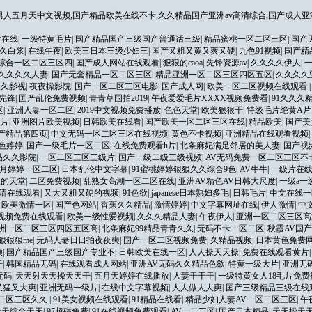
人五月天中文视频,国产精品欧美在线不卡,久久精品国产亚洲av高清综合,国产成人亚
片在线
|
一级特黄毛片
|
国产精品国产三级国产普通话三级
|
精品蜜桃一区二区三区
|
国产
久白浆
|
在线午夜
|
欧美三日本三级少妇三
|
国产又粗又黄又爽又硬
|
九色91视频
|
国产精
综合一区二区三区四
|
国产成人网站在线观看
|
狠狠的caoa
|
先锋资源av
|
久久久久伊人
|
久久久久人妻
|
国产无套精品一区二区三区
|
精品亚洲一区二区三区四区五区
|
久久久久
久久影视
|
夜夜操影院
|
国产一区二区三区电影
|
国产成人网
|
欧美一区二区视频在线观看
先锋
|
国产乱伦免费视频
|
青青草国拍2019
|
午夜爱爱毛片XXXX视频免费看
|
91久久久
区
|
亚洲人妻一区二区
|
2019中文视频免费播放
|
色色天堂
|
欧美狠狠干
|
特级毛片绝黄A片
级片
|
亚洲图片欧美视频
|
日韩欧美在线看
|
国产欧美一区二区三区在线
|
精品欧美
|
国产美
产精品第四页
|
中文无码一区二区三区在线视频
|
黄色不卡视频
|
亚洲精品在线观看视频
|
色婷婷
|
国产一级毛片一区二区
|
在线免费观看h片
|
北条麻妃满足邻居的美人妻
|
国产视
品久久影院
|
一区二区三区三级片
|
国产一级二级三级视频
|
AV无码免费一区二区三区不
月婷婷一区二区
|
日本乱伦中文字幕
|
91蜜桃婷婷狠狠久久综合9色
|
AV牛牛
|
一级片在
人的天堂
|
二区免费视频
|
乱熟女高潮一区二区在线
|
亚洲AV精色AV日韩大尺度
|
一级a一
清在线观看
|
又大又粗又硬的视频
|
91色欲
|
japanese日本熟妇多毛
|
日韩毛片
|
中文在线一
|
欧美激情一区
|
国产色网站
|
香蕉久久精品
|
激情婷婷
|
中文字幕网址在线
|
伊人激情
|
中
1视频免费在线观看
|
欧美一级性爱视频
|
久久久精品人妻
|
午夜伊人
|
亚洲一区二区三区高
洲一区二区三区四区五区高
|
北条麻妃99精品青青久久
|
无码不卡一区二区
|
秋霞AV国
狠狠狠me
|
无码人妻日日拍夜夜奭
|
国产一区二区视频免费
|
久精品视频
|
日本黄色免费
频
|
国产精品国产三级国产专业不
|
日韩欧美在线一区
|
人人操天天操
|
免费在线观看黄片
干
|
韩国精品无码
|
在线观看成人网站
|
亚洲AV无码久久精品色欲
|
特黄一级大片
|
亚洲无
无码
|
天天射天天操天天干
|
五月天婷婷在线播放
|
人妻干干干
|
一级特黄女人18毛片免费
又猛又大爽
|
亚洲无码一级片
|
在线中文字幕视频
|
人人做人人爽
|
国产三级精品三级在线
区二区三区久久
|
91美女视频在线观看
|
91精品在线看
|
精品少妇人妻AV一区二区三区
|
午
天天综合天天
|
97超碰免费
|
91在线视频免费观看
|
AV一二三区
|
国产日本精品
|
天天操天