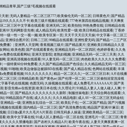
洲精品青草,国产三级?毛视频在线观看
天天射
|
无码人妻精品一区二区三区777
|
欧美偷伦无码一区二区
|
日韩黄色片
|
国产精品
品19久久久久久不卡
|
欧美三级片视频在线观看
|
777奇米第四在线精品视频
|
天天爽夜
一区二区三区中文字幕在线观看
|
亚洲无码二区
|
欧美拍拍
|
99热免费在线
|
日韩精品在线
亚洲AV无码网影音先锋
|
成人精品无码
|
欧美性爱一级
|
欧美日韩精品在线观看
|
丁香婷
|
特一级一性一交一视一频
|
欧美专区第一页
|
天天干天天日天天操
|
中文字幕一区二区三
精品
|
亚洲综合图片区
|
日韩二三区
|
99精品在线观看
|
亚洲性爱无码
|
国产精品一二三产区
免费播冫
|
亚洲男人天堂网
|
香蕉视频三级片
|
国产精品黄片
|
亚洲欧美日韩精品久久亚
女网站
|
欧美色图
|
国产在线观看黄色
|
亚洲精品无码一区二区四区
|
色婷婷香蕉
|
久久免
av免费在线观看网站
|
亚洲天堂影院
|
老熟妇视频
|
亚洲精品无码一区二区三天美
|
久久
频网
|
亚洲高清视频在线观看
|
91人妻无码一区二区三区
|
肉色欧美久久久久久久免费看
|
卡
|
一级特黄60分钟免费看
|
久久国产精品精品国产色综合
|
久久精品精品无码一区三区
|
线视频
|
91啪啪
|
欧美边做饭边被躁BD在线看
|
国产成人精品在线
|
色网站在线观看
|
丰满
级a免费观看视频
|
91久久久久久久久
|
精品一区二区久久
|
一区二区三区日本
|
A片在线播
区二区三区
|
日韩精品欧美
|
国产黄色av
|
国产伦理一区二区
|
二区三区偷拍浴室洗澡视
文字幕手机在线视频
|
色图无码
|
久操视频在线观看
|
成人免费毛片AAAAAA片
|
国产美
清
|
影音先锋av在线资源
|
欧美日本在线
|
久久理论片
|
91精品人妻人人做人碰人人爽
|
十
产精品一区
|
国产精品久久久久久久久久久新郎
|
制服丝袜电影
|
天天综合网在线观看
|
久
网站
|
99精品国自产在线
|
成人久久久
|
久久久精品电影
|
成人AV一区二区三区无码金桔
|
|
亚洲精品一级
|
亚洲熟女乱综合一区二区
|
欧美乱子伦
|
一区二区国产精品
|
国产污视频
码视频在线观看
|
国内精品一区二区三区
|
国产高清免费在线
|
精品国产亚洲AV麻豆
|
老
视频
|
日日做a爰片久久毛片A片英语
|
日韩无码多人操逼
|
亚洲欧美精品一区二区三区
|
观看
|
欧美中文字幕在线
|
91成人区人妻精品一区二区在线
|
亚洲毛片一区二区三区
|
青青
夜久久久久久禁播电影
|
国产农村久久精品A片
|
欧美午夜在线
|
人妻天天爽夜夜爽一区
天日天天爽
|
青青草国产
|
无码专区视频
|
亚洲精品一区二区成人影7788
|
国产一级片av
|