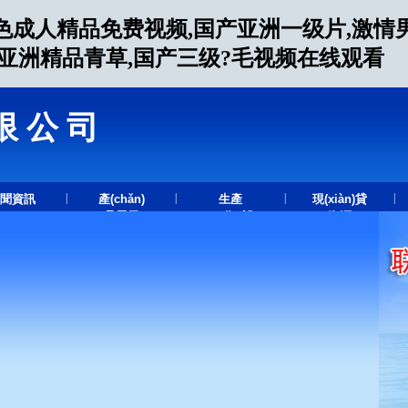
色成人精品免费视频,国产亚洲一级片,激情
人亚洲精品青草,国产三级?毛视频在线观看
限公司
.
|
|
|
|
聞資訊
產(chǎn)
生產
現(xiàn)貸
品展示
(chǎn)設
資源
(shè)備